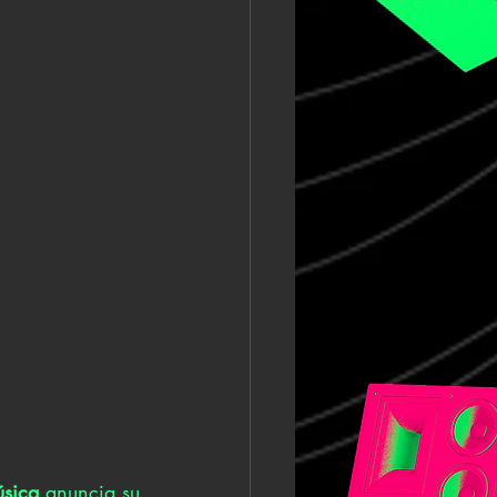
úsica
 anuncia su 