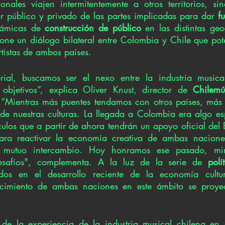
onales viajen intermitentemente a otros territorios, sin
or público y privado de las partes implicadas para dar 
f
námicas de 
construcción de público
 en las distintas geo
one un diálogo bilateral entre Colombia y Chile que pote
rtistas de ambos países. 
al, buscamos ser el nexo entre la industria musical
 objetivos”, explica Oliver Knust, director de 
Chilemú
. “Mientras más puentes tendamos con otros países, más
 de nuestras culturas. La llegada a Colombia era algo es
los que a partir de ahora tendrán un apoyo oficial del E
para reactivar la economía creativa de ambas nacione
e mutuo intercambio. Hoy honramos ese pasado, mira
safíos", complementa. A la luz de la serie de
 polí
ados en el desarrollo reciente de la economía cultura
ecimiento de ambas naciones en este ámbito se proyec
 de la experiencia de la industria musical chilena en 