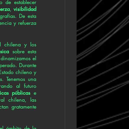
o de establecer 
uerza
, 
visibilidad 
grafías. De esta 
ncia y refuerza 
 chilena y los 
sica
 sobre esta 
 dinamizamos el 
perado. Durante 
stado chileno y 
s. Tenemos una 
ndo al futuro 
ticas públicas
 e 
l chilena, las 
tan gratamente 
el ámbito de la 