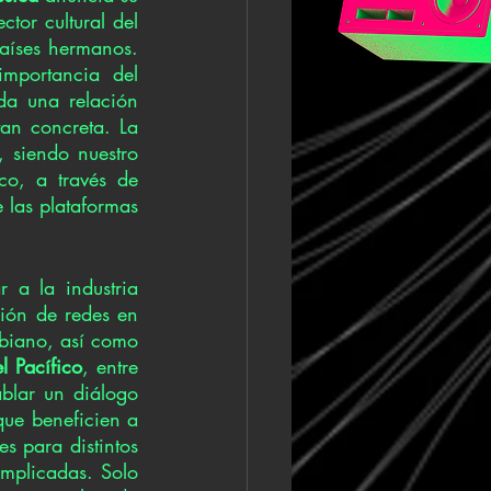
tor cultural del 
aíses hermanos. 
mportancia del 
a una relación 
an concreta. La 
 siendo nuestro 
o, a través de 
 las plataformas 
 a la industria 
ción de redes en 
biano, así como 
 Pacífico
, entre 
lar un diálogo 
ue beneficien a 
 para distintos 
implicadas. Solo 