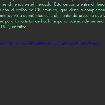
ones chilenas en el mercado. Esta cercanía entre chileno
a con el arribo de Chilemúsica, que viene a complement
nto de vista económico-cultural,  teniendo presente que 
es para los artistas de habla hispana además de ser una 
UU.”, enfatiza. 
com/watch?v=1wHdK6ptfIM&ab_channel=CanalCapitalBogota