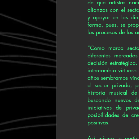
de que artistas naci
alianzas con el sect
y apoyar en las di
forma, pues, se prop
los procesos de los a
“Como marca sectori
diferentes mercados
decisión estratégica
intercambio virtuoso
años sembramos víncu
el sector privado, 
historia musical d
buscando nuevos de
iniciativas de priv
posibilidades de cr
positivas. 
Así mismo, a partir