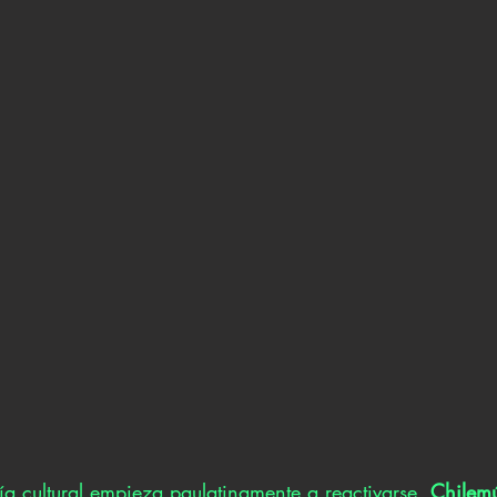
 cultural empieza paulatinamente a reactivarse, 
Chilem