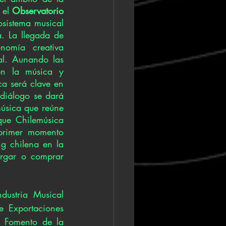
 el 
Observatorio 
osistema musical 
. 
La llegada de 
omía creativa 
l. Aunando las 
en la música y 
a será clave en 
diálogo se dará 
música que reúne 
ue Chilemúsica 
primer momento 
g chilena en la 
rgar o comprar 
ustria Musical 
 Exportaciones 
e Fomento de la 