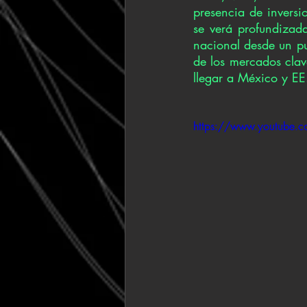
presencia de inversi
se verá profundizad
nacional desde un pu
de los mercados clav
llegar a México y EE.
https://www.youtube.