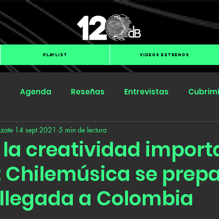
PLAYLIST
VIDEOS ESTRENOS
s
Agenda
Reseñas
Entrevistas
Cubrim
zate
14 sept 2021
5 min de lectura
Submit Hub
Groover
BOmm
la creatividad importa
: Chilemúsica se prep
 llegada a Colombia