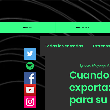
INICIO
NOTICIAS
Todas las entradas
Estreno
Ignacio Mayorga Al
Industria
Especiales
Cuando 
exporta
para su