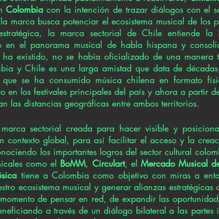
n 
Colombia
 con la intención de trazar diálogos con el sec
 la marca busca potenciar el ecosistema musical de los p
stratégica, la marca sectorial de Chile entiende la i
 en el panorama musical de habla hispana y consolid
 ha existido, no se había oficializado de una manera t
mbia y Chile es una larga amistad que data de décadas,
 que se ha consumido música chilena en formato físic
o en los festivales principales del país y ahora a partir de
an las distancias geográficas entre ambos territorios. 
marca sectorial creada para hacer visible y posicionar
 contexto global, para así facilitar el acceso y la crea
nociendo los importantes logros del sector cultural colom
icales como el 
BoMM
, 
Circulart
, el 
Mercado Musical del
sica 
tiene a Colombia como objetivo con miras a entab
tro ecosistema musical y generar alianzas estratégicas q
s momento de pensar en red, de expandir las oportunidades
eneficiando a través de un diálogo bilateral a las partes 