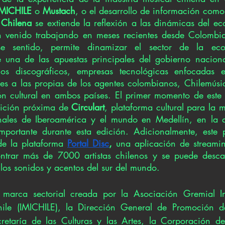
IMICHILE
 o 
Mustach
, o el desarrollo de información como
 Chilena
 se extiende la reflexión a las dinámicas del ec
n venido trabajando en meses recientes desde Colombia
e sentido, permite dinamizar el sector de la econ
 una de las apuestas principales del gobierno naciona
los discográficos, empresas tecnológicas enfocadas 
es a las propias de los agentes colombianos, Chilemúsic
ón cultural en ambos países. El primer momento de este 
dición próxima de 
Circulart
, plataforma cultural para la 
nales de Iberoamérica y el mundo en Medellín, en la q
mportante durante esta edición. Adicionalmente, este 
de la plataforma 
Portal Disc
, 
una aplicación de streamin
trar más de 7000 artistas chilenos y se puede desca
los sonidos y acentos del sur del mundo.
marca sectorial creada por la Asociación Gremial Ind
ile (IMICHILE), la Dirección General de Promoción de
cretaría de las Culturas y las Artes, la Corporación d