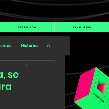
ENTREVISTAS
CANAL 120dB
ientos
Histórico
, se
ara