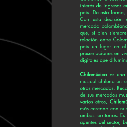
interés de ingresar e
país. De esta forma,
Con esta decisión e
mercado colombiano
que, si bien siempre
relación entre Colo
país un lugar en el
presentaciones en viv
digitales que difumin
Chilemúsica
 es una 
musical chilena en un
otros mercados. Reco
de sus mercados mus
varios otros, 
Chilemú
más cercano con nues
ambos territorios. E
agentes del sector, b