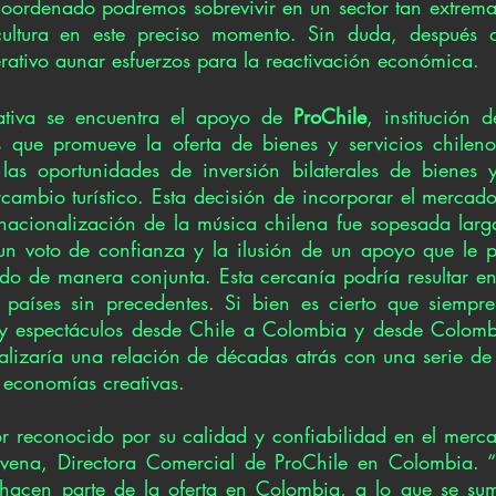
 coordenado podremos sobrevivir en un sector tan extrem
ultura en este preciso momento. Sin duda, después 
erativo aunar esfuerzos para la reactivación económica. 
iativa se encuentra el apoyo de
 ProChile
, institución d
es que promueve la oferta de bienes y servicios chilen
las oportunidades de inversión bilaterales de bienes y
cambio turístico. Esta decisión de incorporar el mercad
ernacionalización de la música chilena fue sopesada lar
 un voto de confianza y la ilusión de un apoyo que le 
ndo de manera conjunta. Esta cercanía podría resultar en
 países sin precedentes. Si bien es cierto que siempre
 espectáculos desde Chile a Colombia y desde Colombia
ializaría una relación de décadas atrás con una serie de 
economías creativas.  
r reconocido por su calidad y confiabilidad en el merc
vena, Directora Comercial de ProChile en Colombia. “
 hacen parte de la oferta en Colombia, a lo que se sum