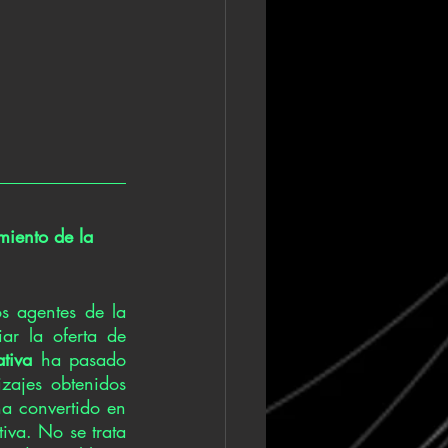
miento de la 
s agentes de la 
iar la oferta de 
tiva 
ha pasado 
zajes obtenidos 
ha convertido en 
iva. No se trata 