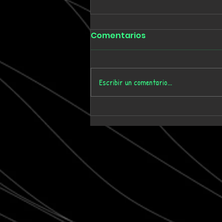
Comentarios
Escribir un comentario...
Tmygn convierte
dieciséis años de
memoria personal en el
álbum 'Where Time Goes'