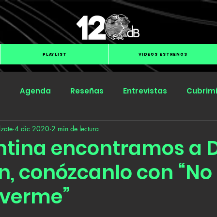
PLAYLIST
VIDEOS ESTRENOS
s
Agenda
Reseñas
Entrevistas
Cubrim
zate
4 dic 2020
2 min de lectura
Submit Hub
Groover
BOmm
ntina encontramos a 
n, conózcanlo con “No
 verme”