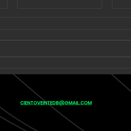
Babe Rainbow extiende
Unk
una suite de seis minutos
llev
en “Acid and Honey”
onír
pos
(lef
CIENTOVEINTEDB@GMAIL.COM