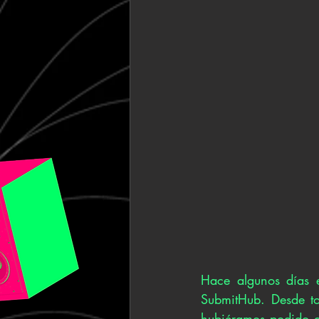
Hace algunos días e
SubmitHub. Desde to
hubiéramos podido ac