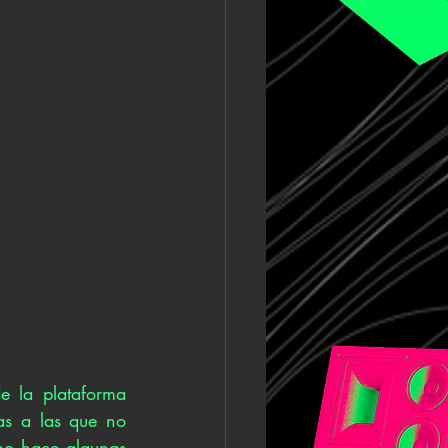
 la plataforma 
s a las que no 
mo hace algunas 