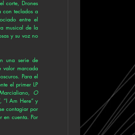
l corte, Drones 
 con teclados a 
ciado entre el 
a musical de la 
osas y su voz no 
n una serie de 
e valor marcada 
scuros. Para el 
te el primer LP 
Marcialiano, 
O 
, “I Am Here” y 
e contagiar por 
 en cuenta. Por 