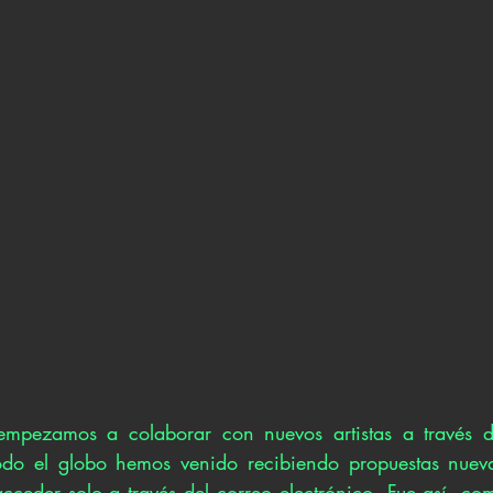
mpezamos a colaborar con nuevos artistas a través de
do el globo hemos venido recibiendo propuestas nueva
ceder solo a través del correo electrónico. Fue así, co