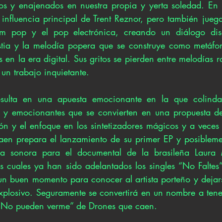
os y enajenados en nuestra propia y yerta soledad. En e
 influencia principal de Trent Reznor, pero también juega
m pop y el pop electrónica, creando un diálogo diso
stia y la melodía popera que se construye como metáfor
as en la era digital. Sus gritos se pierden entre melodías r
 un trabajo inquietante. 
sulta en una apuesta emocionante en la que colinda
os y emocionantes que se convierten en una propuesta d
ón y el enfoque en los sintetizadores mágicos y a veces o
en prepara el lanzamiento de su primer EP y posiblemen
 sonora para el documental de la brasileña Laura 
os cuales ya han sido adelantados los singles “No Faltes”
n buen momento para conocer al artista porteño y dejars
explosivo. Seguramente se convertirá en un nombre a tener
 “No pueden verme” de Drones que caen. 