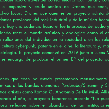
 el explosivo y crudo sonido de Drones que caen, 
olvió locos. Drones que caen es un proyecto solista de
dentes provienen del rock industrial y de la música hecha
oro hay una cadencia hacia el fuerte proceso del audio y
lando tanto el mundo acústico y analógico como el a
son reflexiones del individuo en la sociedad o en las rel
a cultura cyberpunk, patente en el cine, la literatura y, má
 sociología. El proyecto comenzó en 2019 junto a Lucas Ma
n se encargó de producir el primer EP del proyecto qu
ones que caen ha estado presentando mensualmente n
mixes a las bandas alemanas Perdurabo/Shramm y Sid
tros artistas como Ramón G, Anatomía De Un Misil, Allis
ando el año, el proyecto bonarense presenta “No pued
tosa reflexión sobre el abandono de las instituciones