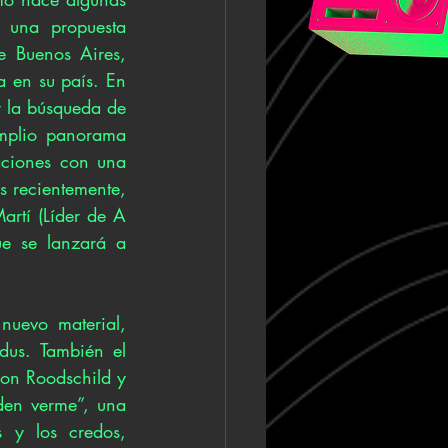
una propuesta 
 Buenos Aires, 
 en su país. En 
 la búsqueda de 
mplio panorama 
aciones con una 
s recientemente, 
rtí (Líder de A 
e se lanzará a 
uevo material, 
us. También el 
on Roodschild y 
en verme”, una 
 y los credos, 