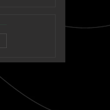
nown Vagabond
a un sintetizador
ico hacia un clímax
t-rock en “Warm Tide
t blank)”