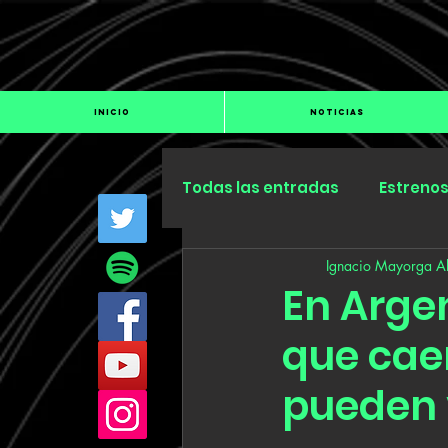
INICIO
NOTICIAS
Todas las entradas
Estreno
Ignacio Mayorga Al
Industria
Especiales
En Arge
que cae
pueden