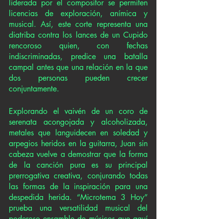
liderada por el compositor se permiten 
licencias de exploración, anímica y 
musical. Así, este corte representa una 
diatriba contra los lances de un Cupido 
rencoroso quien, con fechas 
indiscriminadas, predice una batalla 
campal antes que una relación en la que 
dos personas pueden crecer 
conjuntamente. 
Explorando el vaivén de un coro de 
serenata acongojada y alcoholizada, 
metales que languidecen en soledad y 
arpegios heridos en la guitarra, Juan sin 
cabeza vuelve a demostrar que la forma 
de la canción pura es su principal 
prerrogativa creativa, conjurando todas 
las formas de la inspiración para una 
despedida herida. “Microtema 3 Hoy” 
prueba una versatilidad musical del 
poderoso ensamble de músicos que aquí 