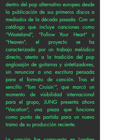
dentro del pop alternativo europeo desde 
la publicación de sus primeros discos a 
mediados de la década pasada. Con un 
catálogo que incluye canciones como 
“Wasteland”, “Follow Your Heart” y 
“Heaven”, el proyecto se ha 
caracterizado por un trabajo melódico 
directo, atento a la tradición del pop 
anglosajón de guitarras y sintetizadores, 
sin renunciar a una escritura pensada 
para el formato de canción. Tras el 
sencillo “Tom Cruisin’”, que marcó un 
momento de visibilidad internacional 
para el grupo, JUNG presenta ahora 
“Vacation”, una pieza que funciona 
como punto de partida para un nuevo 
tramo de su producción reciente.
La canción fue compuesta en Londres 