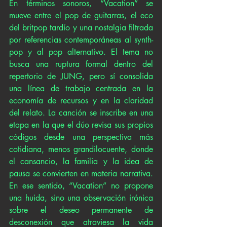
En términos sonoros, “Vacation” se 
mueve entre el pop de guitarras, el eco 
del britpop tardío y una nostalgia filtrada 
por referencias contemporáneas al synth-
pop y al pop alternativo. El tema no 
busca una ruptura formal dentro del 
repertorio de JUNG, pero sí consolida 
una línea de trabajo centrada en la 
economía de recursos y en la claridad 
del relato. La canción se inscribe en una 
etapa en la que el dúo revisa sus propios 
códigos desde una perspectiva más 
cotidiana, menos grandilocuente, donde 
el cansancio, la familia y la idea de 
pausa se convierten en materia narrativa. 
En ese sentido, “Vacation” no propone 
una huida, sino una observación irónica 
sobre el deseo permanente de 
desconexión que atraviesa la vida 