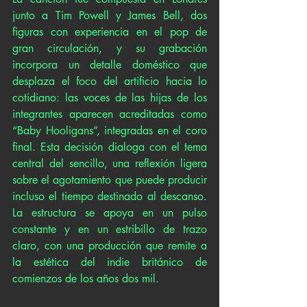
junto a Tim Powell y James Bell, dos 
figuras con experiencia en el pop de 
gran circulación, y su grabación 
incorpora un detalle doméstico que 
desplaza el foco del artificio hacia lo 
cotidiano: las voces de las hijas de los 
integrantes aparecen acreditadas como 
“Baby Hooligans”, integradas en el coro 
final. Esta decisión dialoga con el tema 
central del sencillo, una reflexión ligera 
sobre el agotamiento que puede producir 
incluso el tiempo destinado al descanso. 
La estructura se apoya en un pulso 
constante y en un estribillo de trazo 
claro, con una producción que remite a 
la estética del indie británico de 
comienzos de los años dos mil.