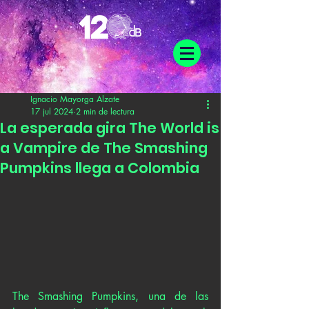
Ignacio Mayorga Alzate
17 jul 2024
2 min de lectura
La esperada gira The World is
a Vampire de The Smashing
Pumpkins llega a Colombia
The Smashing Pumpkins, una de las 