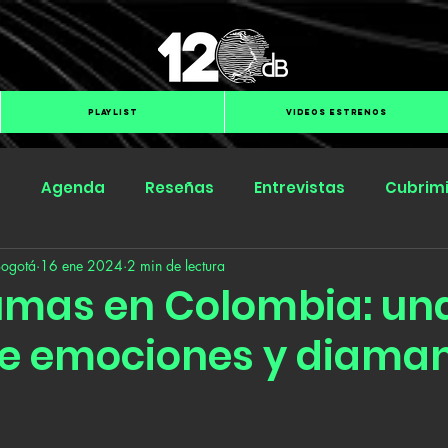
PLAYLIST
VIDEOS ESTRENOS
s
Agenda
Reseñas
Entrevistas
Cubrim
Bogotá
16 ene 2024
2 min de lectura
Submit Hub
Groover
BOmm
umas en Colombia: un
e emociones y diama