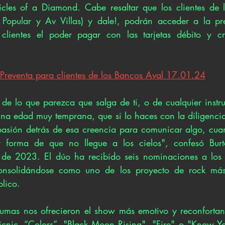
icles of a Diamond. Cabe resaltar que los clientes de 
 Popular y Av Villas) y dale!, podrán acceder a la pre
 clientes el poder pagar con las tarjetas débito y cré
.
Preventa para clientes de los Bancos Aval 17.01.24
de lo que parezca que salga de ti, o de cualquier instru
na edad muy temprana, que si lo haces con la diligencia
pasión detrás de esa creencia para comunicar algo, cuan
y forma de que no llegue a los cielos", confesó Bur
s de 2023. El dúo ha recibido seis nominaciones a los
consolidándose como uno de los proyecto de rock más
lico. 
mas nos ofrecieron el show más emotivo y reconfortante
Picnic. “Colors”, "Black Moon Rising", "Fire" o "Know Yo