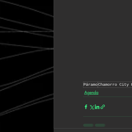
Páramo
Chamorro City 
Agenda