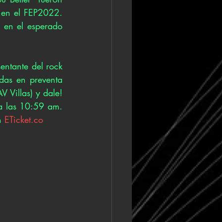
en el FEP2022. 
en el esperado 
ntante del rock 
das en preventa 
 Villas) y dale! 
a las 10:59 am. 
n 
ETicket.co