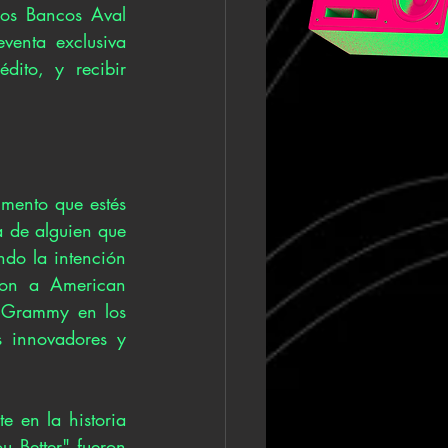
los Bancos Aval 
venta exclusiva 
dito, y recibir 
mento que estés 
 de alguien que 
do la intención 
ton a American 
 Grammy en los 
 innovadores y 
 en la historia 
u Better" fueron 