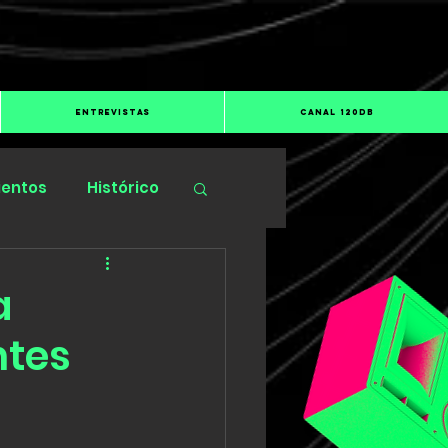
ENTREVISTAS
CANAL 120dB
ientos
Histórico
a
ntes