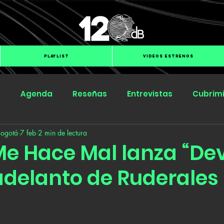
PLAYLIST
VIDEOS ESTRENOS
s
Agenda
Reseñas
Entrevistas
Cubrim
Bogotá
7 feb
2 min de lectura
Submit Hub
Groover
BOmm
e Hace Mal lanza “Dev
adelanto de Ruderales