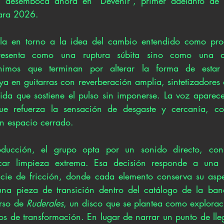
para 2026.
ula en torno a la idea del cambio entendido como proc
resenta como una ruptura súbita sino como una a
ínimos que terminan por alterar la forma de estar
a en guitarras con reverberación amplia, sintetizadores d
ida que sostiene el pulso sin imponerse. La voz aparece
ue refuerza la sensación de desgaste y cercanía, com
un espacio cerrado.
ducción, el grupo opta por un sonido directo, con
car limpieza extrema. Esa decisión responde a una 
icie de fricción, donde cada elemento conserva su aspe
na pieza de transición dentro del catálogo de la ba
rso de 
Ruderales
, un disco que se plantea como exploraci
os de transformación. En lugar de narrar un punto de lleg