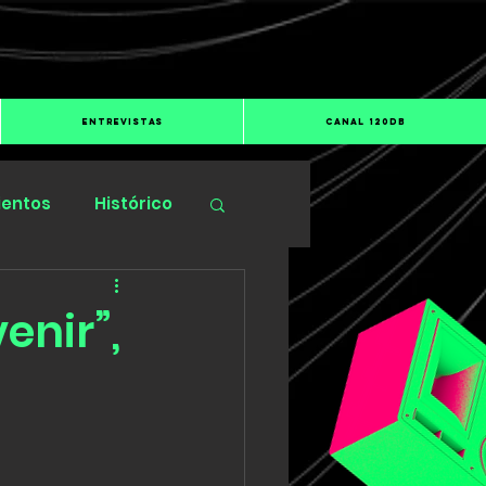
ENTREVISTAS
CANAL 120dB
ientos
Histórico
enir”,