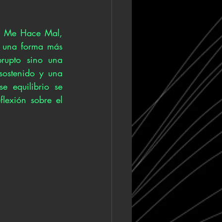
e Me Hace Mal, 
y una forma más 
rupto sino una 
ostenido y una 
 equilibrio se 
lexión sobre el 