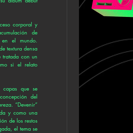
épico. Ese recorrido desemboca ahora en “Devenir”, primer adelanto de su álbum debut 
eso corporal y 
cumulación de 
 en el mundo. 
e textura densa 
 tratada con un 
o si el relato 
 capas que se 
concepción del 
reza. “Devenir” 
nda y como una 
ón de los restos 
ada, el tema se 