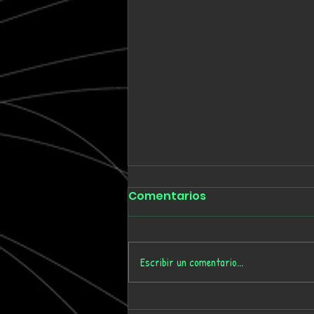
Comentarios
Escribir un comentario...
Tmygn convierte