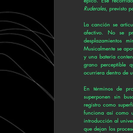
Ruderales
, previsto 
La canción se artic
afectivo. No se p
desplazamientos m
Musicalmente se apoy
y una batería conten
grano perceptible q
ocurriera dentro de 
En términos de pro
superponen sin bus
registro como superf
funciona así como u
introducción al unive
que dejan los proces