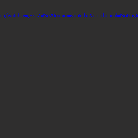
om/watch?v=J9s-I-7xNrs&feature=youtu.be&ab_channel=NoHayJ