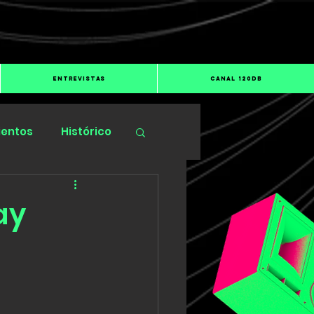
ENTREVISTAS
CANAL 120dB
ientos
Histórico
ay