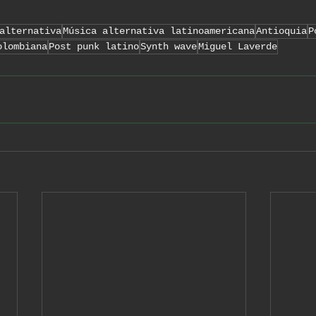
alternativa
Música alternativa latinoamericana
Antioquia
P
olombiana
Post punk latino
Synth wave
Miguel Laverde