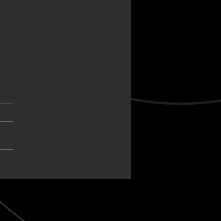
nown Vagabond
a un sintetizador
ico hacia un clímax
t-rock en “Warm Tide
t blank)”