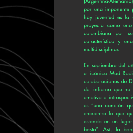
(Argentina-Alemania),
por una imponente p
hay juventud es la 
proyecta como uno 
colombiana por su
característico y un
multidisciplinar. 
En septiembre del a
el icónico Mad Radi
colaboraciones de Dth
del infierno que ha
emotiva e introspect
es “una canción que
encuentra lo que qui
estando en un lugar 
basta”. Así, la ban