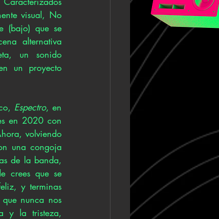
. Caracterizados 
nte visual, No 
 (bajo) que se 
na alternativa 
a, un sonido 
en un proyecto 
co, 
Espectro
, en 
es en 2020 con 
Ahora, volviendo 
con una congoja 
as de la banda, 
e crees que se 
liz, y terminas 
o que nunca nos 
y la tristeza, 