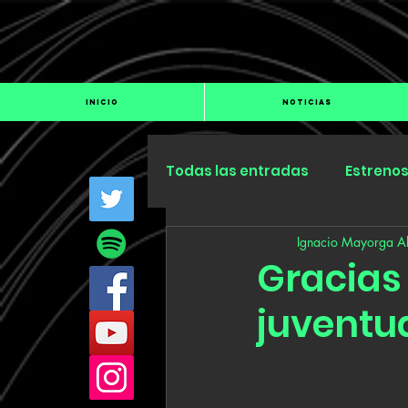
INICIO
NOTICIAS
Todas las entradas
Estreno
Ignacio Mayorga Al
Industria
Especiales
Gracias
juventud