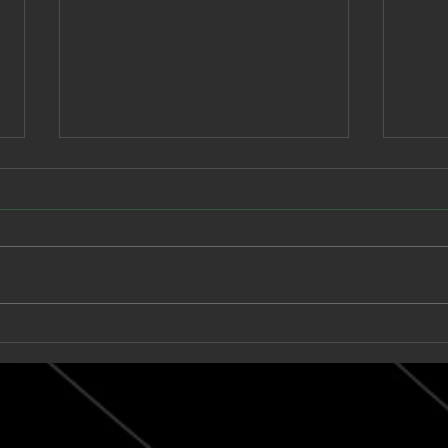
Babe Rainbow extiende
Unk
una suite de seis minutos
llev
en “Acid and Honey”
onír
pos
(lef