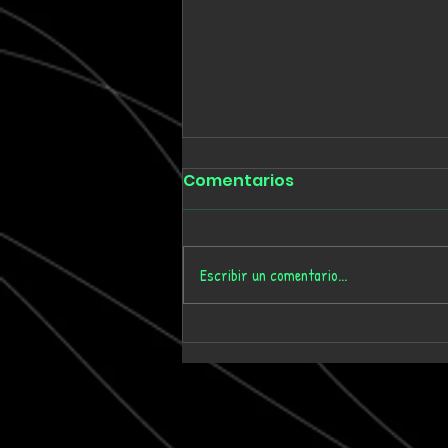
Comentarios
Escribir un comentario...
Tmygn convierte
dieciséis años de
memoria personal en el
álbum 'Where Time Goes'