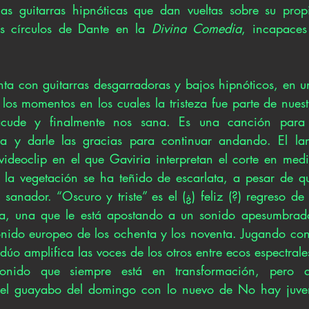
s guitarras hipnóticas que dan vueltas sobre su propi
s círculos de Dante en la 
Divina Comedia
, incapaces
nta con guitarras desgarradoras y bajos hipnóticos, en u
los momentos en los cuales la tristeza fue parte de nues
cude y finalmente nos sana. Es una canción para di
la y darle las gracias para continuar andando. El lan
deoclip en el que Gaviria interpretan el corte en medi
 la vegetación se ha teñido de escarlata, a pesar de que 
sanador. “Oscuro y triste” es el (¿) feliz (?) regreso de
sa, una que le está apostando a un sonido apesumbrado
sonido europeo de los ochenta y los noventa. Jugando con
 dúo amplifica las voces de los otros entre ecos espectrales
nido que siempre está en transformación, pero q
el guayabo del domingo con lo nuevo de No hay juven