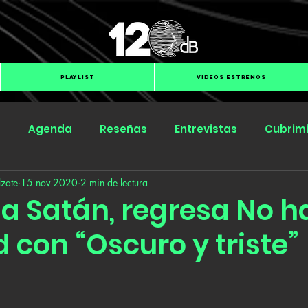
PLAYLIST
VIDEOS ESTRENOS
s
Agenda
Reseñas
Entrevistas
Cubrim
zate
15 nov 2020
2 min de lectura
Submit Hub
Groover
BOmm
 a Satán, regresa No h
 con “Oscuro y triste”