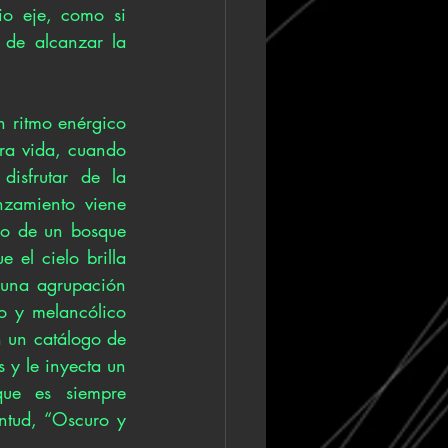
o eje, como si 
 de alcanzar la 
n ritmo enérgico 
tra vida, cuando 
sfrutar de la 
zamiento viene 
o de un bosque 
el cielo brilla 
 una agrupación 
 y melancólico 
 un catálogo de 
 y le inyecta un 
ue es siempre 
tud, “Oscuro y 