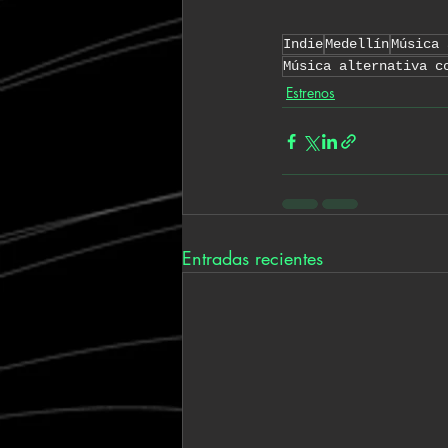
Indie
Medellín
Música 
Música alternativa c
Estrenos
Entradas recientes