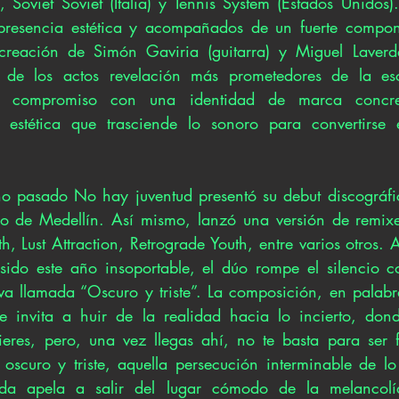
 Soviet Soviet (Italia) y Tennis System (Estados Unidos)
resencia estética y acompañados de un fuerte compone
creación de Simón Gaviria (guitarra) y Miguel Laverde
de los actos revelación más prometedores de la esce
 compromiso con una identidad de marca concret
a estética que trasciende lo sonoro para convertirse 
ño pasado No hay juventud presentó su debut discográfi
o de Medellín. Así mismo, lanzó una versión de remix
, Lust Attraction, Retrograde Youth, entre varios otros. 
 sido este año insoportable, el dúo rompe el silencio 
iva llamada “Oscuro y triste”. La composición, en palabr
 invita a huir de la realidad hacia lo incierto, dond
eres, pero, una vez llegas ahí, no te basta para ser fe
oscuro y triste, aquella persecución interminable de l
da apela a salir del lugar cómodo de la melancolía 