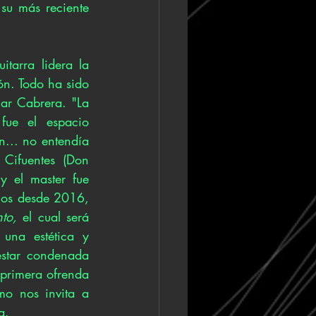
su más reciente 
tarra lidera la 
ón. Todo ha sido 
ar Cabrera. "La 
fue el espacio 
... no entendía 
Cifuentes (Don 
y el master fue 
los desde 2016, 
to, 
el cual será 
na estética y 
star condenada 
primera ofrenda 
o nos invita a 
a. 