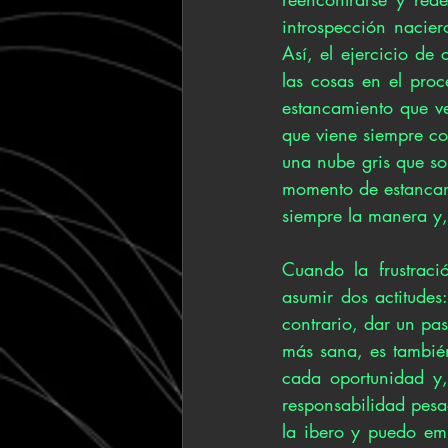
introspección nacie
Así, el ejercicio de
las cosas en el proce
estancamiento que v
que viene siempre con
una nube gris que sol
momento de estancami
siempre la manera y,
Cuando la frustraci
asumir dos actitudes:
contrario, dar un pa
más sana, es también
cada oportunidad y,
responsabilidad pesad
la ibero y puedo emp