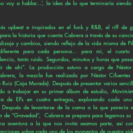
 voy a hablar...’, la idea de lo que terminaría siendo 
 
s upbeat e inspirados en el funk y R&B, el riff de gui
para la historia que cuenta Cabrera a través de su canci
izaje y cambios, siendo reflejo de la vida misma de Pil
diferente para cada persona... para mí, el cuarto 
ilencio, tanto ruido. Segundos, minutos y horas que pasan
r de ahí”. La producción estuvo a cargo de Néstor 
Cabrera, la mezcla fue realizada por Néstor Cifuentes 
 Ruiz (Caja Morada). Después de presentar varios sencil
 a trabajar en su primer álbum de estudio, 
Movimien
a de EPs en cuatro entregas, explorando cada uno u
r. Después de levantarse de la cama a la que parecía e
n de “Gravedad”,  Cabrera se prepara para legarnos su 
na aventura a la que nos invita seamos parte, así com
canciones sobre cada uno de los momentos de nuestra vid