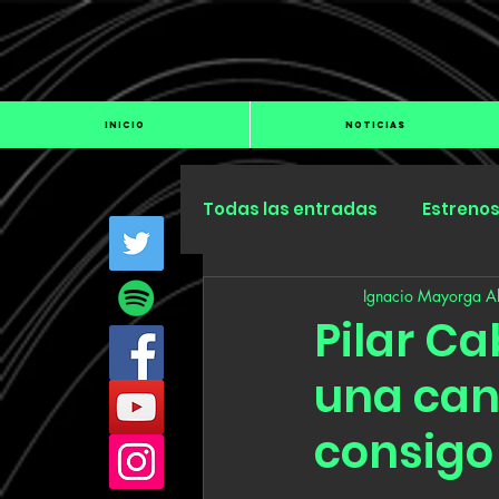
INICIO
NOTICIAS
Todas las entradas
Estreno
Ignacio Mayorga Al
Industria
Especiales
Pilar C
una can
consig