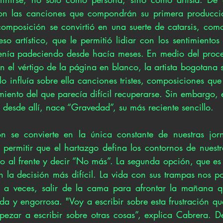
ron las canciones que compondrán su primera producción
 composición se convirtió en una suerte de catarsis, como
so artístico, que le permitió lidiar con los sentimientos 
enía padeciendo desde hacía meses. En medio del proces
 el vértigo de la página en blanco, la artista bogotana 
o influía sobre ella canciones tristes, composiciones que 
ento del que parecía difícil recuperarse. Sin embargo, el
 desde allí, nace “Gravedad”, su más reciente sencillo. 
ón se convierte en la única constante de nuestras jor
 permitir que el hartazgo defina los contornos de nuestr
so al frente y decir “No más”. La segunda opción, que es 
 la decisión más difícil. La vida con sus trampas nos p
 a veces, salir de la cama para afrontar la mañana q
a y engorrosa. "Voy a escribir sobre esta frustración que
ezar a escribir sobre otras cosas”, explica Cabrera. D