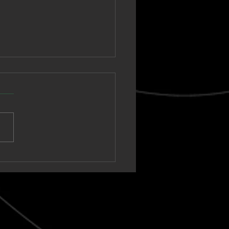
nown Vagabond
a un sintetizador
ico hacia un clímax
t-rock en “Warm Tide
t blank)”