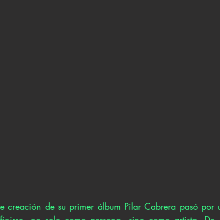
de creación de su primer álbum Pilar Cabrera pasó por 
efinirse, no solo como persona, sino como artista. De 