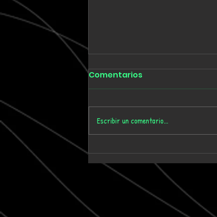
Comentarios
Escribir un comentario...
Tmygn convierte
dieciséis años de
memoria personal en el
álbum 'Where Time Goes'