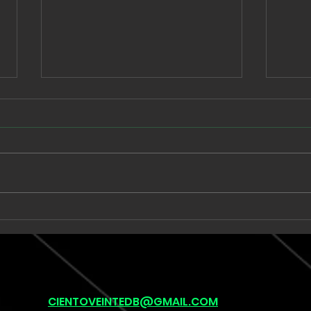
Babe Rainbow extiende
Unk
una suite de seis minutos
llev
en “Acid and Honey”
onír
pos
(lef
CIENTOVEINTEDB@GMAIL.COM