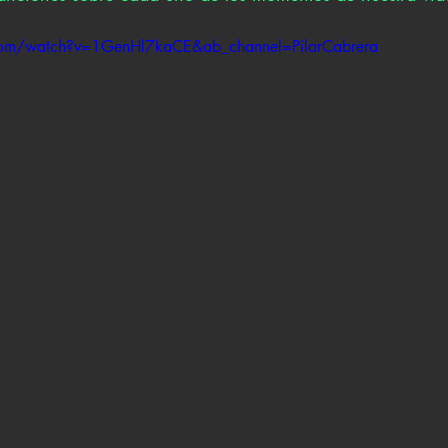
com/watch?v=1GenHl7kaCE&ab_channel=PilarCabrera