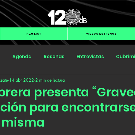
PLAYLIST
VIDEOS ESTRENOS
s
Agenda
Reseñas
Entrevistas
Cubrim
zate
14 abr 2022
2 min de lectura
Submit Hub
Groover
BOmm
abrera presenta “Grave
ción para encontrars
o misma