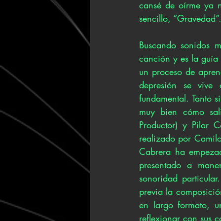
cansé de oírme ya no
sencillo, “Gravedad”.
Buscando sonidos má
canción y es la guía 
un proceso de aprend
depresión se vive 
fundamental. Tanto s
muy bien cómo sali
Productor) y Pilar 
realizado por Camilo
Cabrera ha empezado
presentado a maner
sonoridad particula
previa la composició
en largo formato, u
reflexionar con sus 