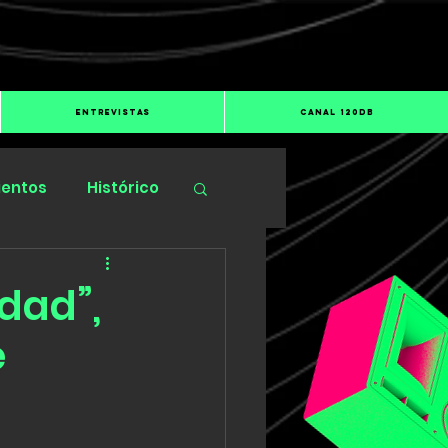
ENTREVISTAS
CANAL 120dB
ientos
Histórico
dad”,
e