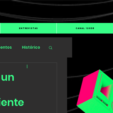
ENTREVISTAS
CANAL 120dB
ientos
Histórico
 un
iente