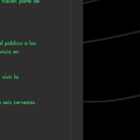
 hacen parte de 
l público a los 
vicio en 
ivir la 
 seis cervezas.