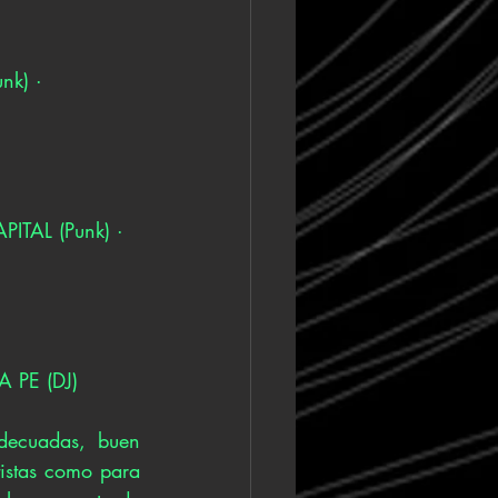
k) · 
TAL (Punk) · 
 PE (DJ)
decuadas, buen 
istas como para 