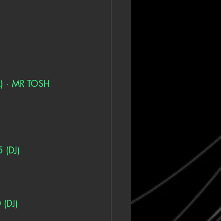
) · MR TOSH 
 (DJ)
 (DJ)