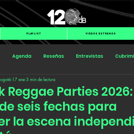
PLAYLIST
VIDEOS ESTRENOS
s
Agenda
Reseñas
Entrevistas
Cubrim
Bogotá
17 ene
3 min de lectura
Submit Hub
Groover
BOmm
k Reggae Parties 2026:
 de seis fechas para
cer la escena independ