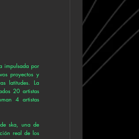
a impulsada por 
os proyectos y 
 latitudes. La 
dos 20 artistas 
man 4 artistas 
de ska, una de 
ión real de los 