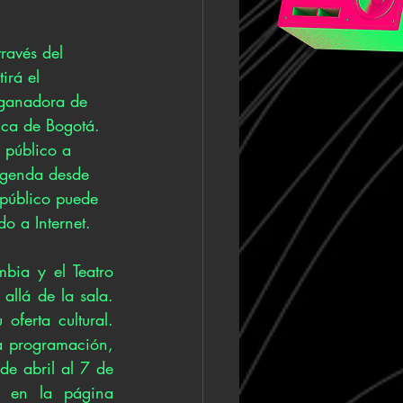
ravés del 
irá el 
 ganadora de 
ca de Bogotá. 
 público a 
 agenda desde 
 público puede 
o a Internet.
bia y el Teatro 
llá de la sala. 
ferta cultural. 
a programación, 
de abril al 7 de 
mayo, a las 8 p. m., por el perfil de Facebook del Teatro Mayor y en la página 