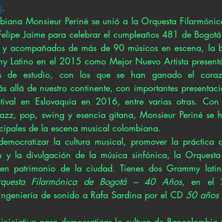
g
.
biana Monsieur Periné se unió a la Orquesta Filarmónic
Felipe Jaime para celebrar el cumpleaños 481 de Bogotá
o y acompañados de más de 90 músicos en escena, la 
 Latino en el 2015 como Mejor Nuevo Artista presentó
s de estudio, con los que se han ganado el corazó
s allá de nuestro continente, con importantes presentaci
ival en Eslovaquia en 2016, entre varias otras. Con
jazz, pop, swing y esencia gitana, Monsieur Periné se h
ncipales de la escena musical colombiana. 
emocratizar la cultura musical, promover la práctica d
n y la divulgación de la música sinfónica, la Orquesta
 en patrimonio de la ciudad. Tienes dos Grammy latin
questa Filarmónica de Bogotá – 40 Años
, en el 
ingeniería de sonido a Rafa Sardina por el CD 
50 años 
 iniciativa para democratizar la cultura de Bancolombia 