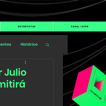
ENTREVISTAS
CANAL 120dB
ientos
Histórico
 Julio
itirá