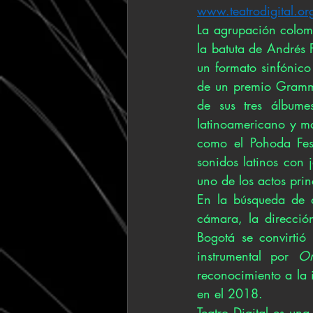
www.teatrodigital.or
La agrupación colom
la batuta de Andrés 
un formato sinfónic
de un premio Grammy
de sus tres álbume
latinoamericano y má
como el Pohoda Fest
sonidos latinos con 
uno de los actos pri
En la búsqueda de d
cámara, la direcció
Bogotá se convirtió
instrumental por 
Or
reconocimiento a la 
en el 2018.
Teatro Digital es una