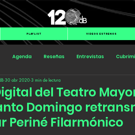
PLAYLIST
VIDEOS ESTRENOS
s
Agenda
Reseñas
Entrevistas
Cubrim
dB
30 abr 2020
3 min de lectura
Submit Hub
Groover
BOmm
igital del Teatro Mayor
anto Domingo retransm
r Periné Filarmónico