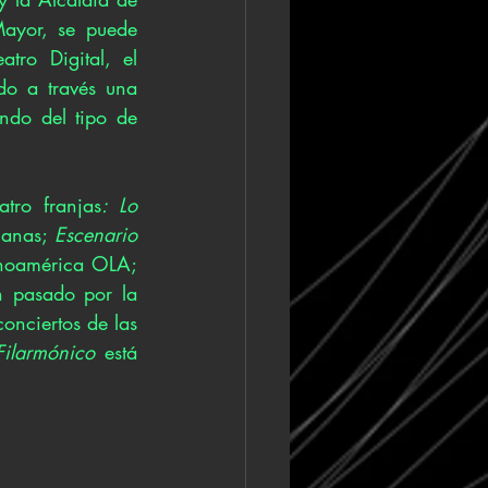
Mayor, se puede 
tro Digital, el 
o a través una 
ndo del tipo de 
tro franjas
: Lo 
ianas; 
Escenario 
, compuesto por espectáculos de la red de teatros de Ópera Latinoamérica OLA; 
 pasado por la 
onciertos de las 
Filarmónico
 está 