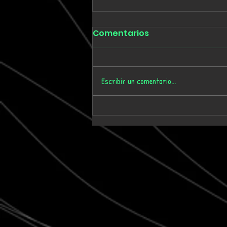
Comentarios
Escribir un comentario...
UNBOT celebra los 10
años de [expr] Taller de
Prácticas Sonoras