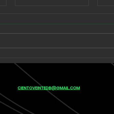
Dinastía Moon trae a
Che
Bogotá una psicodelia
pri
hecha de sitar, guitarras
gir
y percusión latina
Tour
CIENTOVEINTEDB@GMAIL.COM