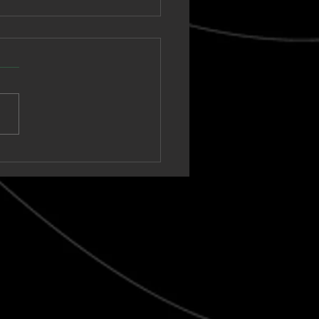
cho Sasa anuncia las
meras fechasde su
a nacional 'Summer
' 2026