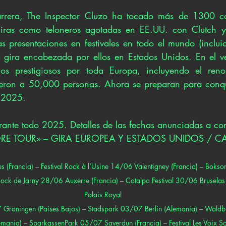
rrera, The Inspector Cluzo ha tocado más de 1300 co
giras como teloneros agotadas en EE.UU. con Clutch y
presentaciones en festivales en todo el mundo (incluid
na gira encabezada por ellos en Estados Unidos. En el 
os prestigiosos por toda Europa, incluyendo el renom
ieron a 50,000 personas. Ahora se preparan para conqui
 2025.
urante todo 2025. Detalles de las fechas anunciadas a c
ORE TOUR» – GIRA EUROPEA Y ESTADOS UNIDOS / 
(Francia) – Festival Rock à l’Usine 14/06 Valentigney (Francia) – Bokson
 Rock de Jarny 28/06 Auxerre (Francia) – Catalpa Festival 30/06 Bruselas 
Palais Royal
Groningen (Países Bajos) – Stadspark 03/07 Berlín (Alemania) – Wald
ania) – SparkassenPark 05/07 Saverdun (Francia) – Festival Les Voix 