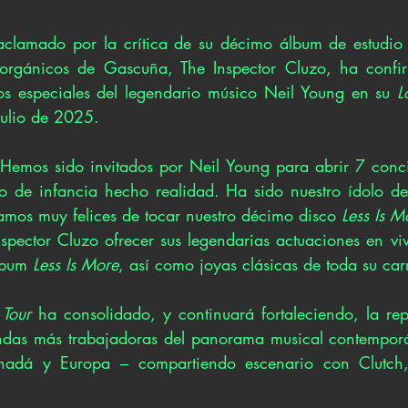
 aclamado por la crítica de su décimo álbum de estudio
 orgánicos de Gascuña, The Inspector Cluzo, ha confi
os especiales del legendario músico Neil Young en su 
L
julio de 2025.
emos sido invitados por Neil Young para abrir 7 concie
o de infancia hecho realidad. Ha sido nuestro ídolo de
tamos muy felices de tocar nuestro décimo disco 
Less Is M
nspector Cluzo ofrecer sus legendarias actuaciones en vi
lbum 
Less Is More
, así como joyas clásicas de toda su car
 Tour
 ha consolidado, y continuará fortaleciendo, la rep
das más trabajadoras del panorama musical contemporán
nadá y Europa – compartiendo escenario con Clutch, 