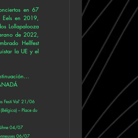
nciertos en 67 
 Eels en 2019, 
os Lollapalooza 
verano de 2022, 
brado Hellfest 
star la UE y el 
ontinuación…
CANADÁ 
s Festi Val’ 21/06 
(Bélgica) – Place du 
bühne 04/07 
Sonneuses 06/07 