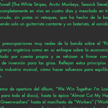
well (The White Stripes, Arctic Monkeys, Seasick Steve) 
ompletamente en vivo en cuatro días y mezclado en tres
 cruda, sin pistas ni retoques, que ha hecho de la ba
endo solo un guitarrista cantante y un baterista, el sonid
 preocupaciones muy reales de la banda sobre el “Pos
 granja orgánica como en su enfoque sobre la economía 
 todo por cuenta propia y se rehúsan a firmar con c
de inversión para las giras. Reflejan estos principios 
a industria musical, cómo hacer esfuerzos para equilibr
o.
tema de apertura del álbum, “We Win Together I'm Losi
para todo el disco), hasta la épica “Almost Cut My Hair”
Greenwashers” hasta el manifiesto de “Workers” (“Worke