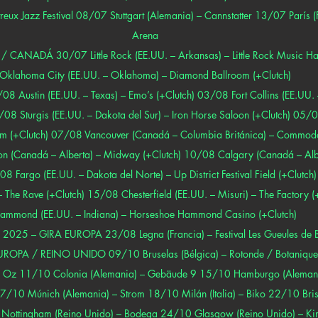
eux Jazz Festival 08/07 Stuttgart (Alemania) – Cannstatter 13/07 París (
Arena
ANADÁ 30/07 Little Rock (EE.UU. – Arkansas) – Little Rock Music Hal
Oklahoma City (EE.UU. – Oklahoma) – Diamond Ballroom (+Clutch)
ustin (EE.UU. – Texas) – Emo’s (+Clutch) 03/08 Fort Collins (EE.UU. 
/08 Sturgis (EE.UU. – Dakota del Sur) – Iron Horse Saloon (+Clutch) 05
lm (+Clutch) 07/08 Vancouver (Canadá – Columbia Británica) – Commod
n (Canadá – Alberta) – Midway (+Clutch) 10/08 Calgary (Canadá – Albe
08 Fargo (EE.UU. – Dakota del Norte) – Up District Festival Field (+Clut
– The Rave (+Clutch) 15/08 Chesterfield (EE.UU. – Misuri) – The Factory 
ammond (EE.UU. – Indiana) – Horseshoe Hammond Casino (+Clutch)
025 – GIRA EUROPA 23/08 Legna (Francia) – Festival Les Gueules de 
OPA / REINO UNIDO 09/10 Bruselas (Bélgica) – Rotonde / Botaniqu
eg Oz 11/10 Colonia (Alemania) – Gebäude 9 15/10 Hamburgo (Alemani
17/10 Múnich (Alemania) – Strom 18/10 Milán (Italia) – Biko 22/10 Brist
 Nottingham (Reino Unido) – Bodega 24/10 Glasgow (Reino Unido) – Kin