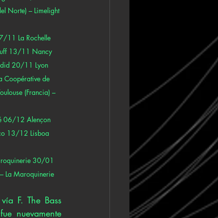
l Norte) – Limelight 
/11 La Rochelle 
rouff 13/11 Nancy 
endid 20/11 Lyon 
a Coopérative de 
ulouse (Francia) – 
fé 06/12 Alençon 
uco 13/12 Lisboa 
aroquinerie 30/01 
 – La Maroquinerie
vía F. The Bass 
fue nuevamente 