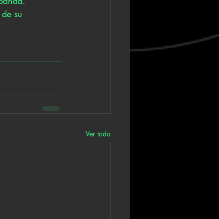
 banda.
 de su 
Ver todo