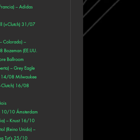
Francia) – Adidas 
l (+Clutch) 31/07 
– Colorado) – 
/08 Bozeman (EE.UU. 
ore Ballroom 
rta) – Grey Eagle 
ch) 14/08 Milwaukee 
(+Clutch) 16/08 
Bois
e 10/10 Ámsterdam 
a) – Knust 16/10 
ol (Reino Unido) – 
g Tut’s 25/10 