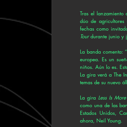
Tras el lanzamiento
dúo de agricultores
fechas como invitad
Tour
 durante junio y 
La banda comenta: “H
europea. Es un sueñ
niños. Aún lo es. Es
La gira verá a The I
temas de su nuevo á
La gira 
Less Is More
como una de las ban
Estados Unidos, Ca
ahora, Neil Young.