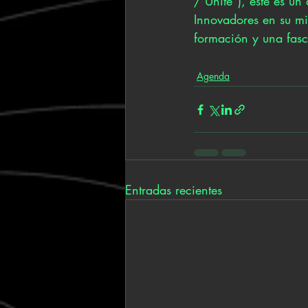
/ Unite”), este es u
Innovadores en su m
formación y una fasci
Agenda
Entradas recientes