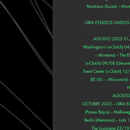
Montreux (Suiza) – Montr
GIRA ESTADOS UNIDOS / C
AGOSTO 2025 01/08 A
Washington’s (+Clutch) 04
– Montana) – The E
(+Clutch) 09/08 Edmonto
Event Center (+Clutch) 12/
(EE.UU. – Wisconsin) 
H
AGOSTO 2
OCTUBRE 2025 – GIRA EUR
(Países Bajos) – Melkw
Berlín (Alemania) – Lido 
The Louisiana 23/10