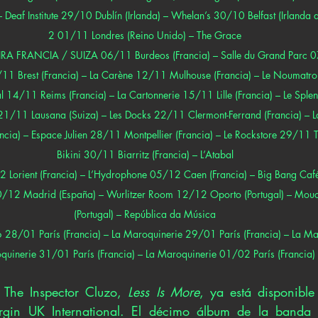
Deaf Institute 29/10 Dublín (Irlanda) – Whelan’s 30/10 Belfast (Irlanda de
2 01/11 Londres (Reino Unido) – The Grace
 FRANCIA / SUIZA 06/11 Burdeos (Francia) – Salle du Grand Parc 07
8/11 Brest (Francia) – La Carène 12/11 Mulhouse (Francia) – Le Noumat
al 14/11 Reims (Francia) – La Cartonnerie 15/11 Lille (Francia) – Le Spl
 21/11 Lausana (Suiza) – Les Docks 22/11 Clermont-Ferrand (Francia) – L
ia) – Espace Julien 28/11 Montpellier (Francia) – Le Rockstore 29/11 To
Bikini 30/11 Biarritz (Francia) – L’Atabal
orient (Francia) – L’Hydrophone 05/12 Caen (Francia) – Big Bang Ca
 10/12 Madrid (España) – Wurlitzer Room 12/12 Oporto (Portugal) – Mo
(Portugal) – República da Música
/01 París (Francia) – La Maroquinerie 29/01 París (Francia) – La M
oquinerie 31/01 París (Francia) – La Maroquinerie 01/02 París (Francia)
The Inspector Cluzo, 
Less Is More
, ya está disponible 
rgin UK International. El décimo álbum de la banda 