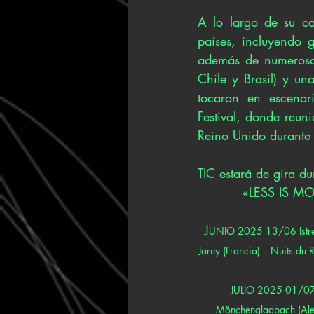
A lo largo de su ca
países, incluyendo 
además de numerosas 
Chile y Brasil) y u
tocaron en escenari
Festival, donde reun
Reino Unido durante
TIC estará de gira d
«LESS IS M
J
UNIO 2025 13/06 Istres 
Jarny (Francia) – Nuits du
JULIO 2025 01/07 
Mönchengladbach (Alem