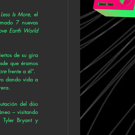
 
Less Is More
, el 
rmado 7 nuevas 
ove Earth World 
rtos de su gira 
sde que éramos 
ore
 frente a él”.
vo dando vida a 
rera.
utación del dúo 
eo – visitando 
Tyler Bryant y 