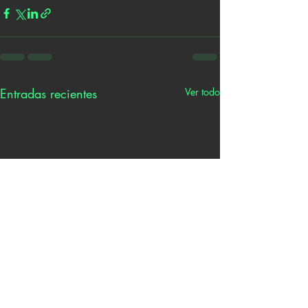
Entradas recientes
Ver todo