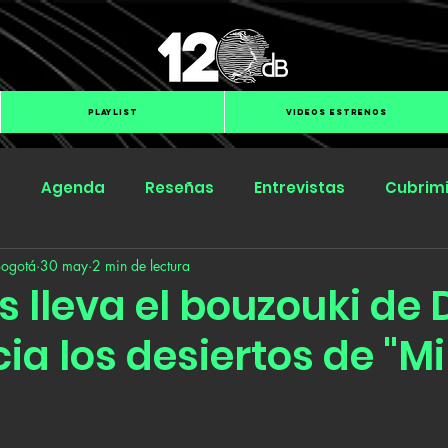
PLAYLIST
VIDEOS ESTRENOS
s
Agenda
Reseñas
Entrevistas
Cubrim
Bogotá
30 may
2 min de lectura
Submit Hub
Groover
BOmm
 lleva el bouzouki de 
ia los desiertos de "M