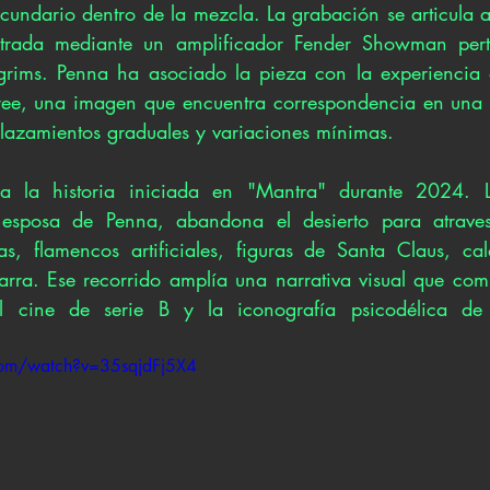
undario dentro de la mezcla. La grabación se articula a
istrada mediante un amplificador Fender Showman perte
ilgrims. Penna ha asociado la pieza con la experiencia d
Tree, una imagen que encuentra correspondencia en una 
plazamientos graduales y variaciones mínimas.
úa la historia iniciada en "Mantra" durante 2024. La
 esposa de Penna, abandona el desierto para atravesa
as, flamencos artificiales, figuras de Santa Claus, cal
arra. Ese recorrido amplía una narrativa visual que comb
el cine de serie B y la iconografía psicodélica de 
com/watch?v=35sqjdFj5X4