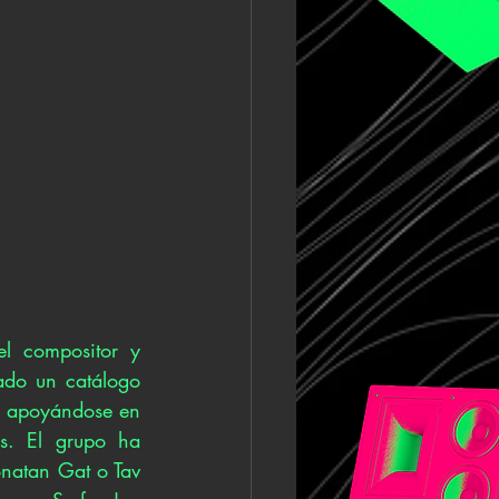
l compositor y 
do un catálogo 
, apoyándose en 
s. El grupo ha 
natan Gat o Tav 