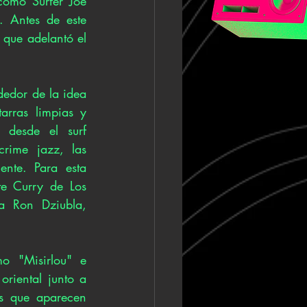
como Surfer Joe 
. Antes de este 
 que adelantó el 
edor de la idea 
arras limpias y 
desde el surf 
rime jazz, las 
nte. Para esta 
e Curry de Los 
 Ron Dziubla, 
 "Misirlou" e 
riental junto a 
s que aparecen 