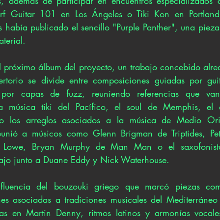
ns, además de participar en encuentros especializados 
 Surf Guitar 101 en Los Ángeles o Tiki Kon en Portland
 había publicado el sencillo "Purple Panther", una pieza
terial.
 próximo álbum del proyecto, un trabajo concebido alred
ertorio se divide entre composiciones guiadas por guit
 por capas de fuzz, reuniendo referencias que van 
la música tiki del Pacífico, el soul de Memphis, el c
 o los arreglos asociados a la música de Medio Orie
unió a músicos como Glenn Brigman de Triptides, Pet
ck Lowe, Bryan Murphy de Man Man o el saxofonista
bajo junto a Duane Eddy y Nick Waterhouse.
fluencia del bouzouki griego que marcó piezas como
es asociadas a tradiciones musicales del Mediterráneo o
das en Martin Denny, ritmos latinos y armonías vocale