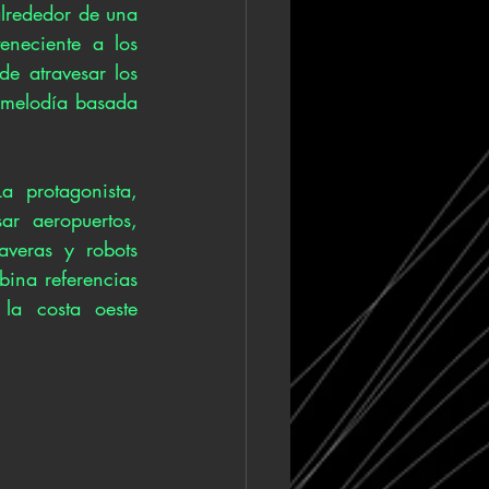
lrededor de una 
neciente a los 
e atravesar los 
melodía basada 
 protagonista, 
r aeropuertos, 
averas y robots 
ina referencias 
la costa oeste 