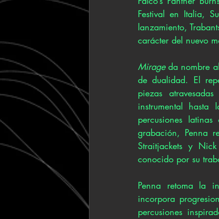
Falco’s Panther Bur
Festival en Italia,
lanzamiento, Trabants
carácter del nuevo ma
Mirage
 da nombre al
de dualidad. El rep
piezas atravesadas
instrumental hasta 
percusiones latinas
grabación, Penna re
Straitjackets y Ni
conocido por su tra
Penna retoma la in
incorpora progresion
percusiones inspira