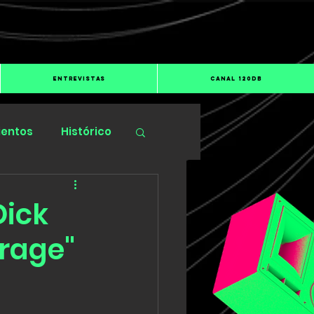
ENTREVISTAS
CANAL 120dB
ientos
Histórico
Dick
irage"