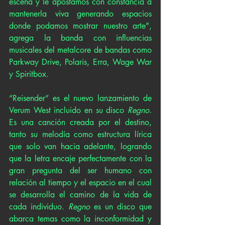
escena y le apostamos con constancia a 
mantenerla viva generando espacios 
donde podamos mostrar nuestro arte", 
agrega la banda con influencias 
musicales del metalcore de bandas como 
Parkway Drive, Polaris, Erra, Wage War 
y Spiritbox.
“Reisender” es el nuevo lanzamiento de 
Verum West incluido en su disco 
Regno
. 
Es una canción creada por el destino, 
tanto su melodía como estructura lírica 
que solo van hacia adelante, logrando 
que la letra encaje perfectamente con la 
gran pregunta del ser humano con 
relación al tiempo y el espacio en el cual 
se desarrolla el camino de la vida de 
cada individuo. 
Regno
 es un disco que 
abarca temas como la inconformidad y 