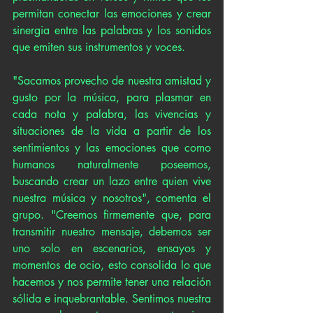
permitan conectar las emociones y crear 
sinergia entre las palabras y los sonidos 
que emiten sus instrumentos y voces.
"Sacamos provecho de nuestra amistad y 
gusto por la música, para plasmar en 
cada nota y palabra, las vivencias y 
situaciones de la vida a partir de los 
sentimientos y las emociones que como 
humanos naturalmente poseemos, 
buscando crear un lazo entre quien vive 
nuestra música y nosotros", comenta el 
grupo. "Creemos firmemente que, para 
transmitir nuestro mensaje, debemos ser 
uno solo en escenarios, ensayos y 
momentos de ocio, esto consolida lo que 
hacemos y nos permite tener una relación 
sólida e inquebrantable. Sentimos nuestra 