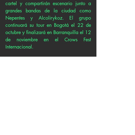
cartel y compartirán escenario junto a 
grandes bandas de la ciudad como 
Nepentes y Alcolirykoz. El grupo 
continuará su tour en Bogotá el 22 de 
octubre y finalizará en Barranquilla el 12 
de noviembre en el Crows Fest 
Internacional.
https://www.youtube.com/watch?
v=N623Z8eXuRw&ab_channel=VerumWest
Alcolirykoz
Verum West
Regno
Crows Fest International
Hype Fest
Nepentes