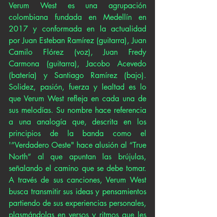
Verum West es una agrupación 
colombiana fundada en Medellín en 
2017 y conformada en la actualidad 
por Juan Esteban Ramírez (guitarra), Juan 
Camilo Flórez (voz), Juan Fredy 
Carmona (guitarra), Jacobo Acevedo 
(batería) y Santiago Ramírez (bajo). 
Solidez, pasión, fuerza y lealtad es lo 
que Verum West refleja en cada una de 
sus melodías. Su nombre hace referencia 
a una analogía que, descrita en los 
principios de la banda como el 
'”Verdadero Oeste" hace alusión al “True 
North” al que apuntan las brújulas, 
señalando el camino que se debe tomar. 
A través de sus canciones, Verum West 
busca transmitir sus ideas y pensamientos 
partiendo de sus experiencias personales, 
plasmándolas en versos y ritmos que les 