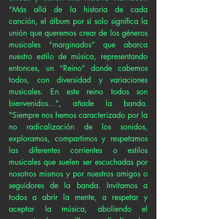
“Más allá de la historia de cada 
canción, el álbum por sí solo significa la 
unión que queremos crear de los géneros 
musicales “marginados” que abarca 
nuestro estilo de música, representando 
entonces, un “Reino” donde cabemos 
todos, con diversidad y variaciones 
musicales. En este reino todos son 
bienvenidos...", añade la banda. 
"Siempre nos hemos caracterizado por la 
no radicalización de los sonidos, 
exploramos, compartimos y respetamos 
las diferentes corrientes o estilos 
musicales que suelen ser escuchadas por 
nosotros mismos y por nuestros amigos o 
seguidores de la banda. Invitamos a 
todos a abrir la mente, a respetar y 
aceptar la música, aboliendo el 