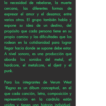
la necesidad de rebelarse, la muerte 
cercana, las diferentes formas de 
expresar el amor y el desamor, entre 
varios otros. El grupo también habla y 
expone su idea de un destino, del 
propósito que cada persona tiene en su 
propio camino y las dificultades que los 
rodean en la cotidianidad para lograr 
llegar hacia donde se supone debe estar. 
A nivel sonoro, es una producción que 
aborda los sonidos del metal, el 
hardcore, el metalcore, el djent y el 
punk.
Para los integrantes de Verum West 
'Regno
 es un álbum conceptual, en el 
que cada canción, letra, composición y 
representación en la carátula están 
unidas y tienen una historia individual. 