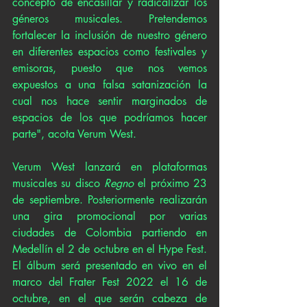
concepto de encasillar y radicalizar los 
géneros musicales. Pretendemos 
fortalecer la inclusión de nuestro género 
en diferentes espacios como festivales y 
emisoras, puesto que nos vemos 
expuestos a una falsa satanización la 
cual nos hace sentir marginados de 
espacios de los que podríamos hacer 
parte", acota Verum West.
Verum West lanzará en plataformas 
musicales su disco 
Regno
 el próximo 23 
de septiembre. Posteriormente realizarán 
una gira promocional por varias 
ciudades de Colombia partiendo en 
Medellín el 2 de octubre en el Hype Fest. 
El álbum será presentado en vivo en el 
marco del Frater Fest 2022 el 16 de 
octubre, en el que serán cabeza de 