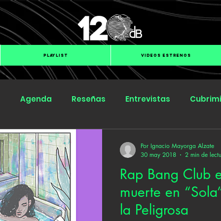
PLAYLIST
VIDEOS ESTRENOS
s
Agenda
Reseñas
Entrevistas
Cubrim
Submit Hub
Groover
BOmm
Por Ignacio Mayorga Alzate
30 may 2018
2 min de lect
Rap Bang Club en
muerte en “Sola”
la Peligrosa