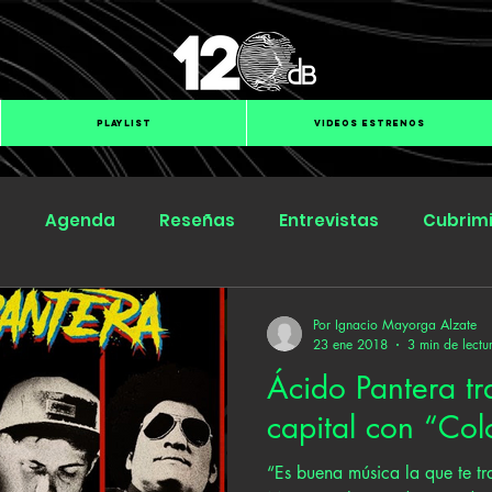
PLAYLIST
VIDEOS ESTRENOS
s
Agenda
Reseñas
Entrevistas
Cubrim
Submit Hub
Groover
BOmm
Por Ignacio Mayorga Alzate
23 ene 2018
3 min de lectu
Ácido Pantera tra
capital con “Co
“Es buena música la que te tr