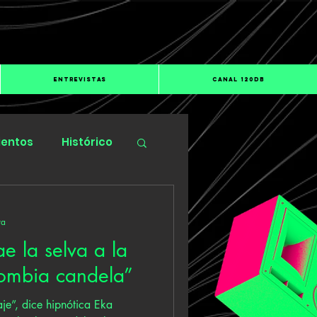
ENTREVISTAS
CANAL 120dB
ientos
Histórico
ra
e la selva a la
lombia candela”
aje”, dice hipnótica Eka