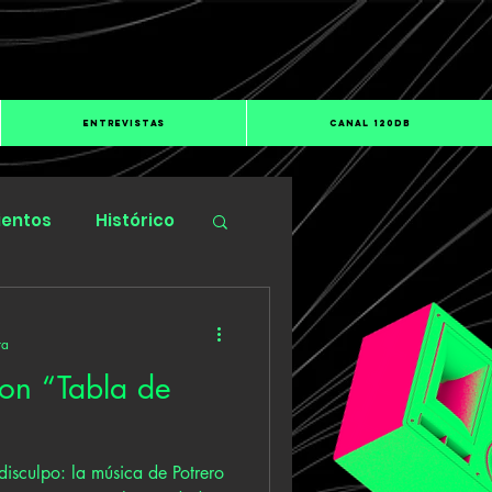
ENTREVISTAS
CANAL 120dB
ientos
Histórico
ra
con “Tabla de
disculpo: la música de Potrero