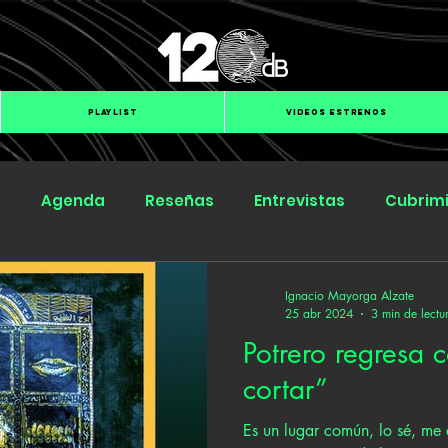
PLAYLIST
VIDEOS ESTRENOS
s
Agenda
Reseñas
Entrevistas
Cubrim
Submit Hub
Groover
BOmm
Ignacio Mayorga Alzate
25 abr 2024
3 min de lectu
Potrero regresa 
cortar”
Es un lugar común, lo sé, me 