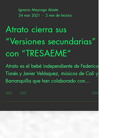
Ignacio Mayorga Alzate
24 mar 2021
2 min de lectura
Atrato cierra sus
“Versiones secundarias”
con “TRESAEME”
Atrato es el bebé independiente de Federico
Tisnés y Javier Velásquez, músicos de Cali y
Barranquilla que han colaborado con
proyectos...