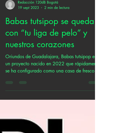
Redacción 120dB Bogotá
19 sept 2023
2 min de lectura
Babas tutsipop se queda
con “tu liga de pelo” y
nuestros corazones
Oriundos de Guadalajara, Babas tutsipop es
un proyecto nacido en 2022 que rápidamente
se ha configurado como una casa de frescos
sonidos...