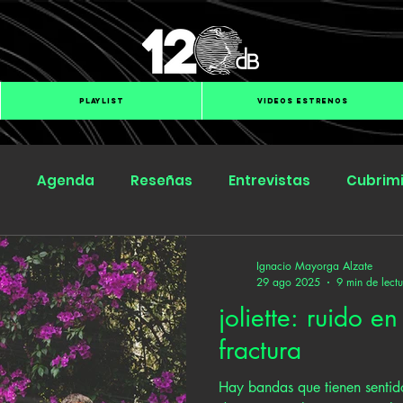
PLAYLIST
VIDEOS ESTRENOS
s
Agenda
Reseñas
Entrevistas
Cubrim
Submit Hub
Groover
BOmm
Ignacio Mayorga Alzate
29 ago 2025
9 min de lect
joliette: ruido e
fractura
Hay bandas que tienen sentido