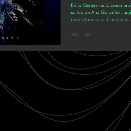
Brina Quoya nació como pro
solista de Ana González, baji
productora colombiana con..