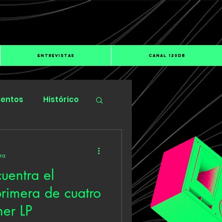
ENTREVISTAS
CANAL 120dB
ientos
Histórico
ura
uentra el
primera de cuatro
mer LP