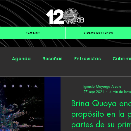
PLAYLIST
VIDEOS ESTRENOS
s
Agenda
Reseñas
Entrevistas
Cubrim
Submit Hub
Groover
BOmm
Ignacio Mayorga Alzate
27 sept 2021
4 min de lect
Brina Quoya enc
propósito en la 
partes de su pri