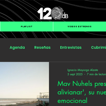
PLAYLIST
VIDEOS ESTRENOS
s
Agenda
Reseñas
Entrevistas
Cubrim
Submit Hub
Groover
BOmm
Ignacio Mayorga Alzate
5 sept 2025
7 min de lectur
Mav Nuhels pres
alivianar', su nu
emocional