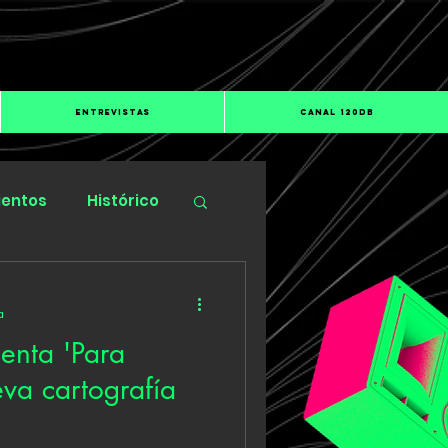
ENTREVISTAS
CANAL 120dB
ientos
Histórico
a
enta 'Para
eva cartografía