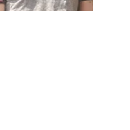
Ignacio Mayorga Alzate
29 ago 2025
9 min de lectura
joliette: ruido en estado
de fractura
Hay bandas que tienen sentido desde el ruido,