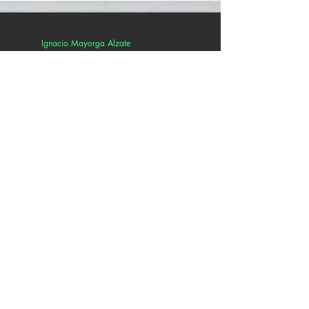
Ignacio Mayorga Alzate
5 sept 2022
2 min de lectura
Maximo estrena un EP
con el sello Hood Politics
Records
Maximo, DJ y productor con sede en San
Diego, está creando una revolución en la
música tech house. Su estilo consiste en
elementos...