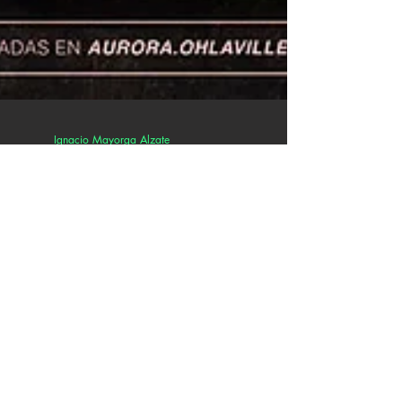
Ignacio Mayorga Alzate
22 feb 2023
2 min de lectura
Oh’laville lanza video de
“La fuente” y anuncia la
gira de su álbum 'Aurora'
Presentar a Oh’laville a estas alturas del
partido es un esfuerzo nulo, pues se ha
convertido en uno de los actos representativos