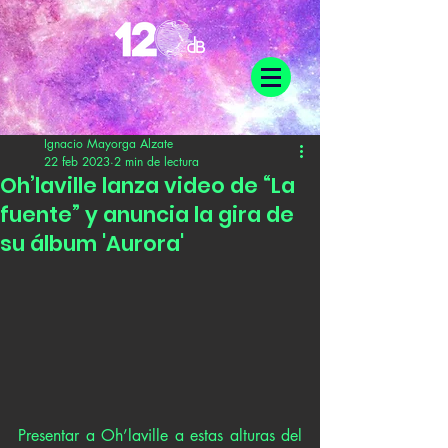
Ignacio Mayorga Alzate
22 feb 2023
2 min de lectura
Oh’laville lanza video de “La
fuente” y anuncia la gira de
su álbum 'Aurora'
Presentar a Oh’laville a estas alturas del 