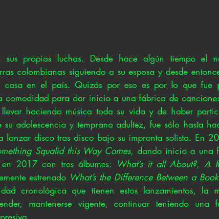
a sus propias luchas. Desde hace algún tiempo el na
tierras colombianas siguiendo a su esposa y desde entonc
 casa en el país. Quizás por eso es por lo que fue p
a comodidad para dar inicio a una fábrica de canciones
llevar haciendo música toda su vida y de haber partici
 su adolescencia y temprana adultez, fue sólo hasta ha
a lanzar disco tras disco bajo su impronta solista. En 2
omething Squalid this Way Comes
, dando inicio a una fr
o en 2017 con tres álbumes: 
What’s it all About?
, 
A R
temente estrenado 
What’s the Difference Between a Book
dad cronológica que tienen estos lanzamientos, la mú
ender, mantenerse vigente, continuar teniendo una fu
presiva.