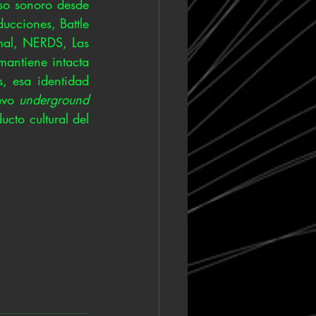
so sonoro desde 
ucciones, Battle 
mal, NERDS, Las 
ntiene intacta 
 esa identidad 
evo 
underground
to cultural del 