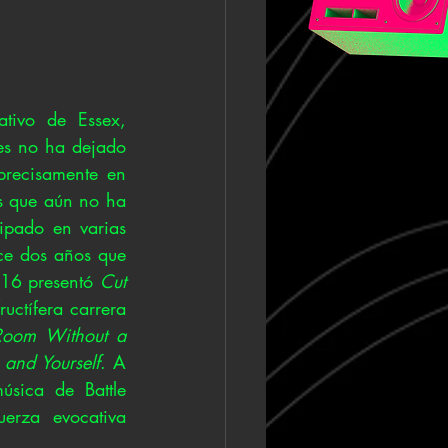
tivo de Essex, 
es no ha dejado 
recisamente en 
 que aún no ha 
pado en varias 
ce dos años que 
016 presentó 
Cut 
uctífera carrera 
oom Without a 
 and Yourself
. A 
sica de Battle 
erza evocativa 