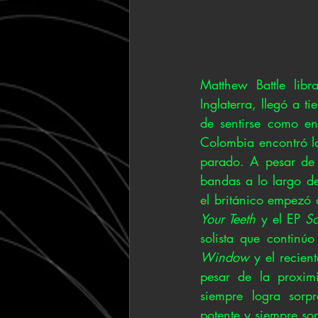
Matthew Battle libr
Inglaterra, llegó a 
de sentirse como en
Colombia encontró l
parado. A pesar de 
bandas a lo largo de
el británico empezó 
Your Teeth
 y el EP 
S
solista que continú
Window
 y el recien
pesar de la proximi
siempre logra sorpr
potente y siempre sor