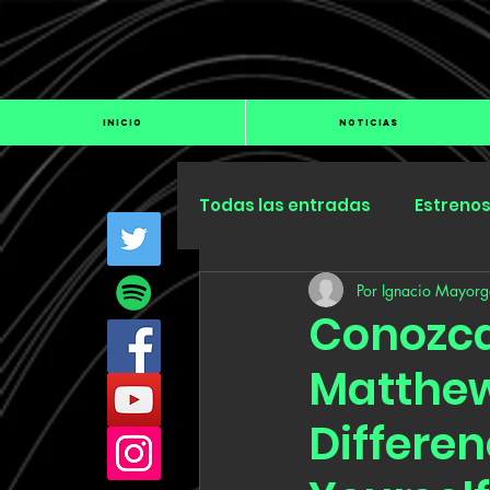
INICIO
NOTICIAS
Todas las entradas
Estreno
Por Ignacio Mayorg
Industria
Especiales
Conozca
Matthew
Differe