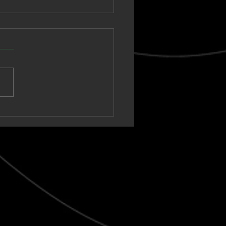
nown Vagabond
a un sintetizador
ico hacia un clímax
t-rock en “Warm Tide
t blank)”