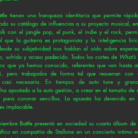
tle tienen una franqueza identitaria que permite rápid
todo su catálogo de influencias a su proyecto musical, en
olk con el jangle pop, el punk, el indie y el rock, permi
 que la guitarra es protagonista y la inteligencia lírica
sde su subjetividad nos hablan al oído sobre experien
 sufrido y acaso padecido. Todos los cortes de 
What’s 
cos que ya hemos conocido, referentes que van hasta atr
ppi, pero trabajados de forma tal que resuenan con 
, casi necesaria. En tiempos de auto tune y grand
 ha apostado a la auto gestión, a crear en el tamaño de s
s para coronar sencillos. La apuesta ha devenido en un
 es implacable.
embre Battle presentó en sociedad su cuarto álbum de e
fico en compañía de Stallone en un concierto íntimo en