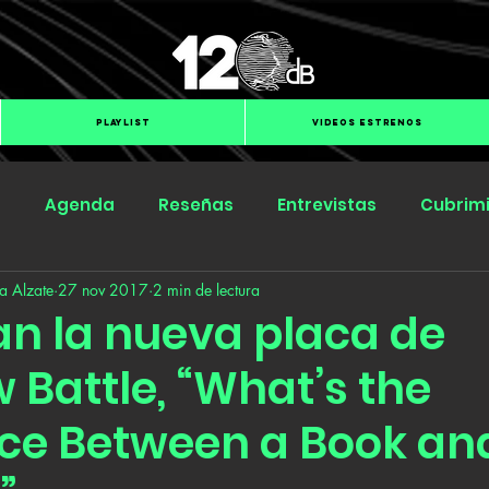
PLAYLIST
VIDEOS ESTRENOS
s
Agenda
Reseñas
Entrevistas
Cubrim
a Alzate
27 nov 2017
2 min de lectura
Submit Hub
Groover
BOmm
n la nueva placa de
 Battle, “What’s the
nce Between a Book an