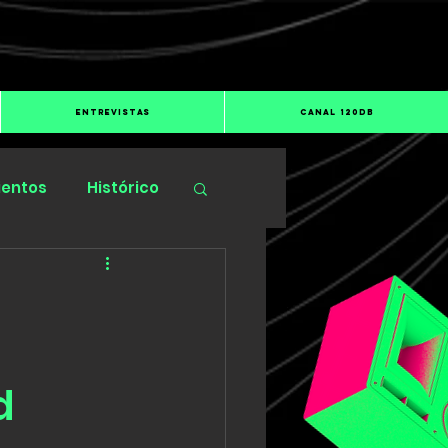
ENTREVISTAS
CANAL 120dB
ientos
Histórico
d