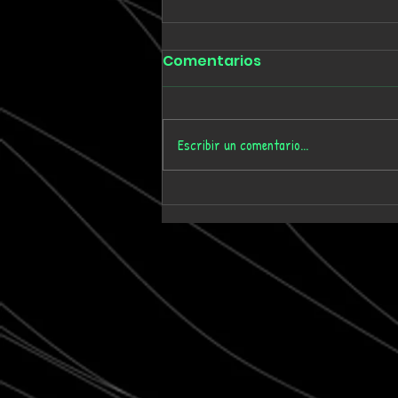
Comentarios
Escribir un comentario...
Tmygn convierte
dieciséis años de
memoria personal en el
álbum 'Where Time Goes'