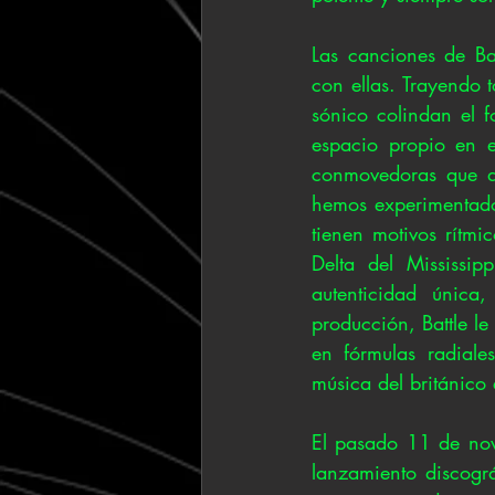
Las canciones de Bat
con ellas. Trayendo 
sónico colindan el f
espacio propio en el
conmovedoras que de
hemos experimentado,
tienen motivos rítmi
Delta del Mississi
autenticidad única
producción, Battle le
en fórmulas radiale
música del británico
El pasado 11 de novi
lanzamiento discográ