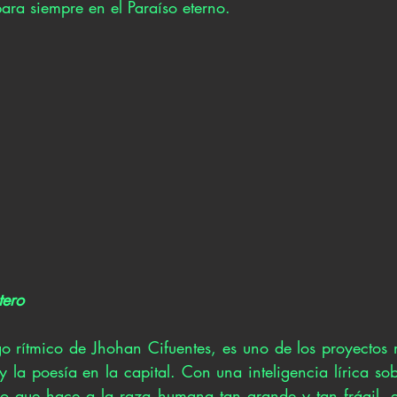
ara siempre en el Paraíso eterno.
tero
o rítmico de Jhohan Cifuentes, es uno de los proyectos m
 la poesía en la capital. Con una inteligencia lírica sob
lo que hace a la raza humana tan grande y tan frágil, e