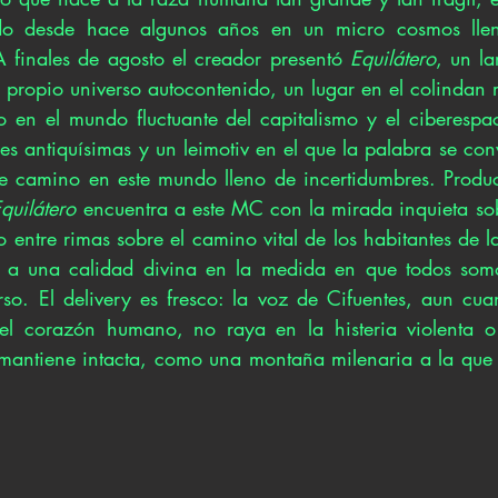
do desde hace algunos años en un micro cosmos llen
A finales de agosto el creador presentó 
Equilátero
, un la
u propio universo autocontenido, un lugar en el colindan r
duo en el mundo fluctuante del capitalismo y el ciberespa
nes antiquísimas y un leimotiv en el que la palabra se con
se camino en este mundo lleno de incertidumbres. Produ
quilátero
 encuentra a este MC con la mirada inquieta sobr
 entre rimas sobre el camino vital de los habitantes de l
 a una calidad divina en la medida en que todos somo
rso. El delivery es fresco: la voz de Cifuentes, aun cuan
el corazón humano, no raya en la histeria violenta o 
 mantiene intacta, como una montaña milenaria a la que e