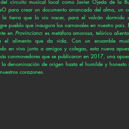
el circuito musical local como Javier Ojeda de la Bu
O para crear un documento arrancado del alma, un cant
la tierra que lo vio nacer, para el volcán dormido de
legre pueblo que inaugura los carnavales en nuestro país.
nte en 
Provinciano
: es metáfora amorosa, telúrico aliento 
a el alimento que da vida. Con un ensamble music
o en vivo junto a amigos y colegas, esta nueva apuesta
más conmovedores que se publicaron en 2017, una apuest
e la denominación de origen hasta el humilde y honesto r
nuestros corazones.