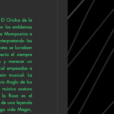
El Orisha de la 
on los emblemas 
 la Momposina a 
terpretando las 
tas se lucraban 
cía el siempre 
s y merecer un 
cal empezaba a 
ón musical. La 
ia Anglo de los 
músico sostuvo 
la Rosa es el 
 de una leyenda 
ga vida Magín, 