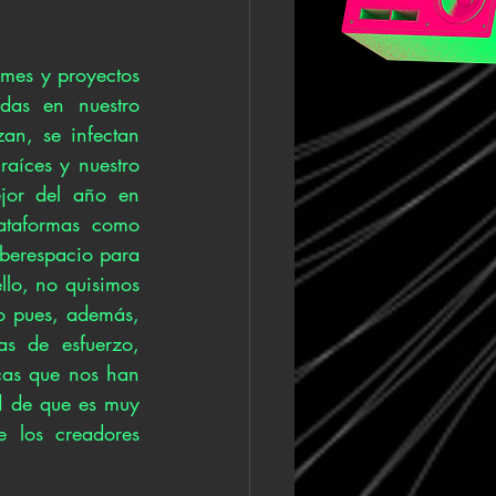
es y proyectos 
as en nuestro 
n, se infectan 
íces y nuestro 
ejor del año en 
taformas como 
berespacio para 
llo, no quisimos 
o pues, además, 
s de esfuerzo, 
cas que nos han 
d de que es muy 
los creadores 