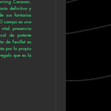
rning Caravan, 
o definitivo y 
 sus fantasías 
 El campo es una 
vital, presencia 
al de potente 
 de Feuillet es 
a por lo propio 
egalo que es la 