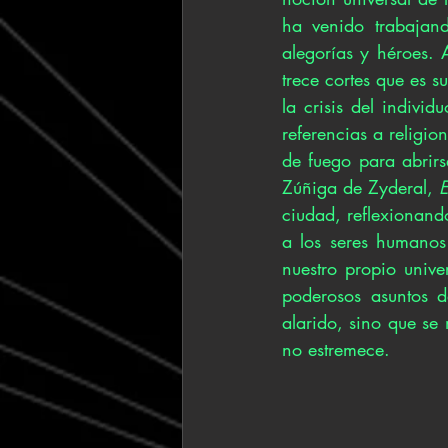
ha venido trabajan
alegorías y héroes. 
trece cortes que es s
la crisis del indivi
referencias a religio
de fuego para abrir
Zúñiga de Zyderal, 
E
ciudad, reflexionando
a los seres humanos
nuestro propio unive
poderosos asuntos d
alarido, sino que se
no estremece.