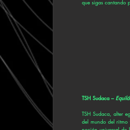
que sigas cantando p
TSH Sudaca – 
Equilá
TSH Sudaca, alter eg
del mundo del ritmo y
noción universal de 