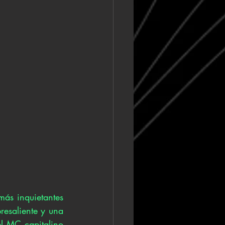
ás inquietantes 
resaliente y una 
l MC capitalino 