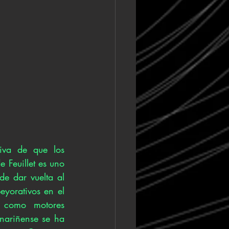
iva de que los 
 Feuillet es uno 
e dar vuelta al 
eyorativos en el 
 como motores 
nariñense se ha 