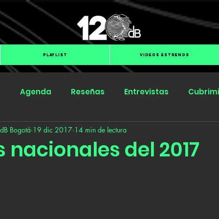
PLAYLIST
VIDEOS ESTRENOS
s
Agenda
Reseñas
Entrevistas
Cubrim
 dB Bogotá
19 dic 2017
14 min de lectura
Submit Hub
Groover
BOmm
s nacionales del 2017