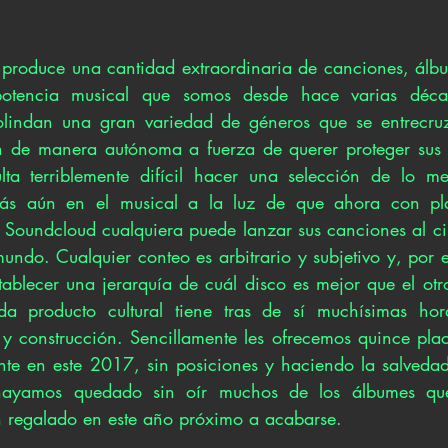
roduce una cantidad extraordinaria de canciones, álbum
otencia musical que somos desde hace varias décad
lindan una gran variedad de géneros que se entrecruza
 de manera autónoma a fuerza de querer proteger sus ra
ulta terriblemente difícil hacer una selección de lo m
ás aún en el musical a la luz de que ahora con pla
Soundcloud cualquiera puede lanzar sus canciones al ci
undo. Cualquier conteo es arbitrario y subjetivo y, por e
blecer una jerarquía de cuál disco es mejor que el otr
 producto cultural tiene tras de sí muchísimas hora
y construcción. Sencillamente les ofrecemos quince pla
nte en este 2017, sin posiciones y haciendo la salveda
ayamos quedado sin oír muchos de los álbumes que 
 regalado en este año próximo a acabarse.