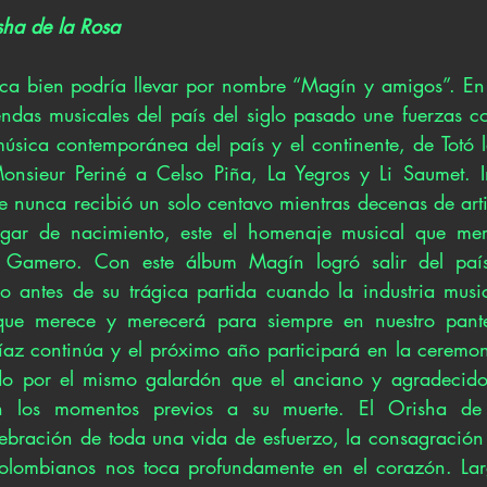
sha de la Rosa
ica bien podría llevar por nombre “Magín y amigos”. En 
ndas musicales del país del siglo pasado une fuerzas c
música contemporánea del país y el continente, de Totó
onsieur Periné a Celso Piña, La Yegros y Li Saumet. In
e nunca recibió un solo centavo mientras decenas de artis
gar de nacimiento, este el homenaje musical que mere
e Gamero. Con este álbum Magín logró salir del paí
 antes de su trágica partida cuando la industria musi
que merece y merecerá para siempre en nuestro pante
az continúa y el próximo año participará en la ceremon
 por el mismo galardón que el anciano y agradecido 
n los momentos previos a su muerte. El Orisha de 
ebración de toda una vida de esfuerzo, la consagración
lombianos nos toca profundamente en el corazón. Lar