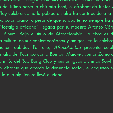
 del Ritmo hasta la chirimía beat, el afrobeat de Junior
Play celebra cómo la población afro ha contribuido a la 
o colombiano, a pesar de que su aporte no siempre ha s
"Nostalgia africana", legada por su maestro Alfonso Córd
l álbum. Bajo el título de Afrocolombia, la obra es fi
a cultural de sus contemporáneos y amigos. En la celebra
tienen cabida. Por ello, 
Afrocolombia
 presenta cola
es afro del Pacífico como Bomby, Maickel, Junior Zamora,
rin B. del Rap Bang Club y sus antiguos alumnos Sowl y
m vibrante que aborda la denuncia social, el coqueteo so
 la que alguien se llevó el viche.