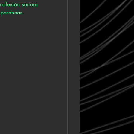
eflexión sonora 
mporáneas. 