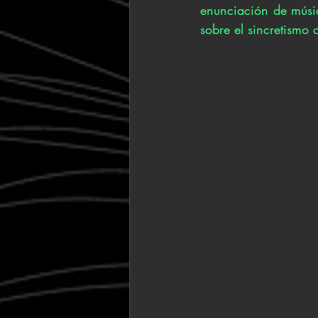
enunciación de músic
sobre el sincretismo 