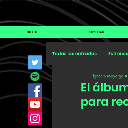
INICIO
NOTICIAS
Todas las entradas
Estreno
Ignacio Mayorga Al
Industria
Especiales
El álbu
para rec