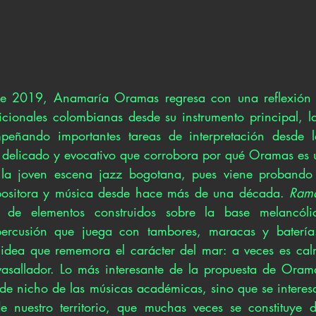
e 2019, Anamaría Oramas regresa con una reflexión in
cionales colombianas desde su instrumento principal, la 
eñando importantes tareas de interpretación desde l
o delicado y evocativo que corrobora por qué Oramas es u
la joven escena jazz bogotana, pues viene probando 
ositora y música desde hace más de una década. 
Rama
 de elementos construidos sobre la base melancóli
percusión que juega con tambores, maracas y batería
idea que rememora el carácter del mar: a veces es calm
vasallador. Lo más interesante de la propuesta de Oram
de nicho de las músicas académicas, sino que se interesa
e nuestro territorio, que muchas veces se constituye de