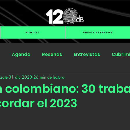
PLAYLIST
VIDEOS ESTRENOS
s
Agenda
Reseñas
Entrevistas
Cubrim
zate
31 dic 2023
26 min de lectura
Submit Hub
Groover
BOmm
m colombiano: 30 traba
ordar el 2023