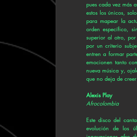
pues cada vez más ar
estos los únicos, sol
para mapear la actu
orden específico, s
superior al otro, po
por un criterio sub
entren a formar part
emocionen tanto com
nueva música y, ojal
que no deja de creer
Alexis Play
Afrocolombia
Este disco del cant
evolución de los ú
innovaciones afro d