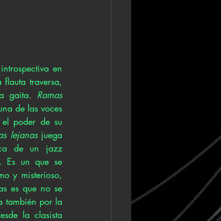
trospectiva en 
flauta traversa, 
a gaita. 
Ramas 
na de las voces 
el poder de su 
s lejanas 
juega 
ca de un jazz 
. Es un que se 
o y misterioso, 
as es que no se 
 también por la 
sde la clasista 