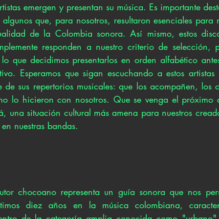
tistas emergen y presentan su música. Es importante dest
o algunos que, para nosotros, resultaron esenciales para 
alidad de la Colombia sonora. Así mismo, estos disco
implemente responden a nuestro criterio de selección, 
r lo que decidimos presentarlos en orden alfabético ant
jetivo. Esperamos que sigan escuchando a estos artista
e de sus repertorios musicales: que los acompañen, los 
o lo hicieron con nosotros. Que se venga el próximo a
á, una situación cultural más amena para nuestros creador
 en nuestras bandas.
autor chocoano representa un guía sonora que nos permi
ltimos diez años en la música colombiana, caracter
entro de la categoría amplia conocida como "urbano". 