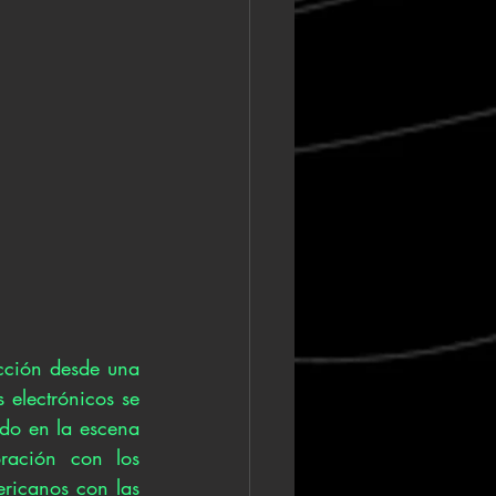
cción desde una 
electrónicos se 
ido en la escena 
ración con los 
ricanos con las 