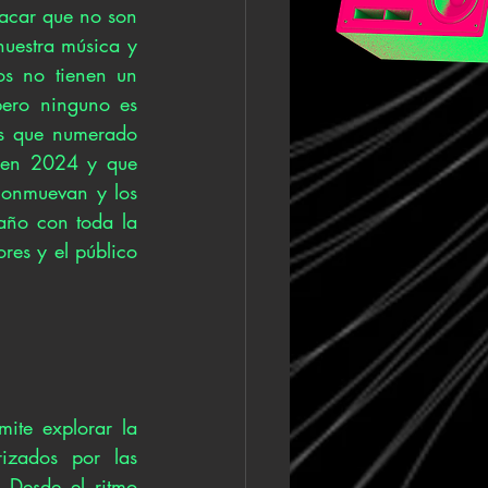
acar que no son 
nuestra música y 
s no tienen un 
pero ninguno es 
es que numerado 
s en 2024 y que 
conmuevan y los 
ño con toda la 
es y el público 
te explorar la 
izados por las 
Desde el ritmo 