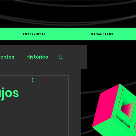
ENTREVISTAS
CANAL 120dB
ientos
Histórico
jos