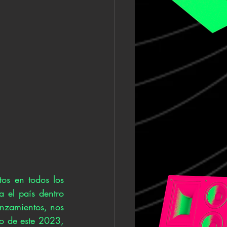
os en todos los 
 el país dentro 
nzamientos, nos 
o de este 2023, 