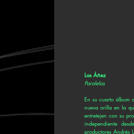
Las Áñez
Paralelas
En su cuarto álbum 
nueva orilla en la q
entretejen con su pro
independiente des
productores Andrés L