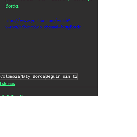
Borda. 
https://www.youtube.com/watch?
v=rhxtZkKNdrc&ab_channel=NatyBorda
Colombia
Naty Borda
Seguir sin ti
Estrenos
Entradas recientes
Ver todo