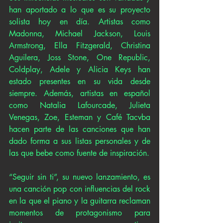
han aportado a lo que es su proyecto 
solista hoy en día. Artistas como 
Madonna, Michael Jackson, Louis 
Armstrong, Ella Fitzgerald, Christina 
Aguilera, Joss Stone, One Republic, 
Coldplay, Adele y Alicia Keys han 
estado presentes en su vida desde 
siempre. Además, artistas en español 
como Natalia Lafourcade, Julieta 
Venegas, Zoe, Esteman y Café Tacvba 
hacen parte de las canciones que han 
dado forma a sus listas personales y de 
las que bebe como fuente de inspiración.
“Seguir sin ti”, su nuevo lanzamiento, es 
una canción pop con influencias del rock 
en la que el piano y la guitarra reclaman 
momentos de protagonismo para 