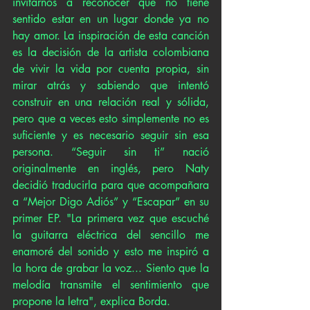
invitarnos a reconocer que no tiene 
sentido estar en un lugar donde ya no 
hay amor. La inspiración de esta canción 
es la decisión de la artista colombiana 
de vivir la vida por cuenta propia, sin 
mirar atrás y sabiendo que intentó 
construir en una relación real y sólida, 
pero que a veces esto simplemente no es 
suficiente y es necesario seguir sin esa 
persona. “Seguir sin ti” nació 
originalmente en inglés, pero Naty 
decidió traducirla para que acompañara 
a “Mejor Digo Adiós” y “Escapar” en su 
primer EP. "La primera vez que escuché 
la guitarra eléctrica del sencillo me 
enamoré del sonido y esto me inspiró a 
la hora de grabar la voz... Siento que la 
melodía transmite el sentimiento que 
propone la letra", explica Borda.