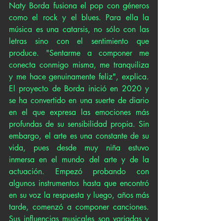
Naty Borda fusiona el pop con géneros 
como el rock y el blues. Para ella la 
música es una catarsis, no sólo con las 
letras sino con el sentimiento que 
produce. "Sentarme a componer me 
conecta conmigo misma, me tranquiliza 
y me hace genuinamente feliz", explica. 
El proyecto de Borda inició en 2020 y 
se ha convertido en una suerte de diario 
en el que expresa las emociones más 
profundas de su sensibilidad propia. Sin 
embargo, el arte es una constante de su 
vida, pues desde muy niña estuvo 
inmersa en el mundo del arte y de la 
actuación. Empezó probando con 
algunos instrumentos hasta que encontró 
en su voz la respuesta y luego, años más 
tarde, comenzó a componer canciones. 
Sus influencias musicales son variadas y 