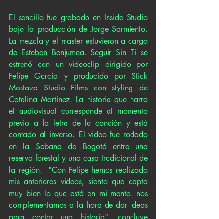
El sencillo fue grabado en Inside Studio 
bajo la producción de Jorge Sarmiento. 
La mezcla y el master estuvieron a cargo 
de Esteban Benjumea. Seguir Sin Ti se 
estrenó con un videoclip dirigido por 
Felipe García y producido por Stick 
Mostaza Studio Films con styling de 
Catalina Martínez. La historia que narra 
el audiovisual corresponde al momento 
previo a la letra de la canción y está 
contado al inverso. El video fue rodado 
en la Sabana de Bogotá entre una 
reserva forestal y una casa tradicional de 
la región.  "Con Felipe hemos realizado 
mis anteriores videos, siento que capta 
muy bien lo que está en mi mente, nos 
complementamos a la hora de dar ideas 
para contar una historia", concluye 