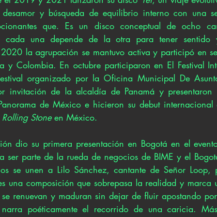
, desamor y búsqueda de equilibrio interno con una ser
cionantes que. Es un disco conceptual de ocho can
 cada una depende de la otra para tener sentido y 
l 2020 la agrupación se mantuvo activa y participó en ses
 y Colombia. En octubre participaron en El Festival Inter
Festival organizado por la Oficina Municipal De Asunto
 invitación de la alcaldía de Panamá y presentaron e
l Panorama de México e hicieron su debut internacional
 
Rolling Stone
 en México.
n dio su primera presentación en Bogotá en el evento D
a ser parte de la rueda de negocios de BIME y el Bogot
s se unen a Lilo Sánchez, cantante de Señor Loop, p
 es una composición que sobrepasa la realidad y marca 
o se renuevan y maduran sin dejar de fluir apostando por 
narra poéticamente el recorrido de una caricia. Má