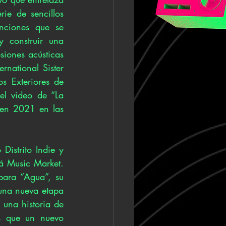
ie de sencillos 
ciones que se 
construir una 
iones acústicas 
national Sister 
s Exteriores de 
l video de “La 
 en 2021 en las 
istrito Indie y 
á Music Market. 
ara “Agua”, su 
una nueva etapa 
una historia de 
s que un nuevo 