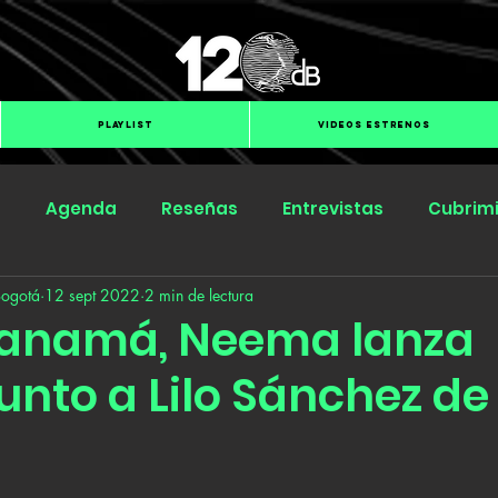
PLAYLIST
VIDEOS ESTRENOS
s
Agenda
Reseñas
Entrevistas
Cubrim
Bogotá
12 sept 2022
2 min de lectura
Submit Hub
Groover
BOmm
Panamá, Neema lanza
unto a Lilo Sánchez de