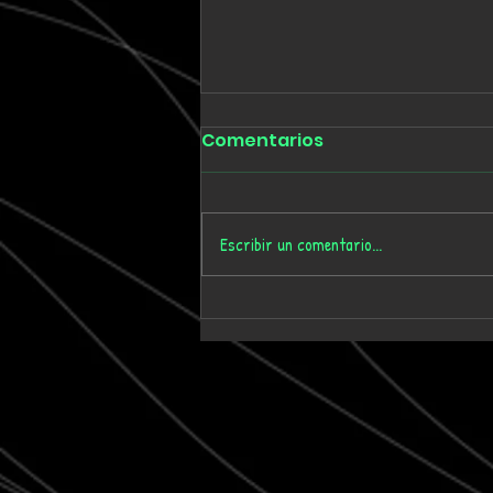
Comentarios
Escribir un comentario...
Tmygn convierte
dieciséis años de
memoria personal en el
álbum 'Where Time Goes'