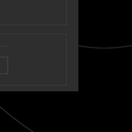
nown Vagabond
a un sintetizador
ico hacia un clímax
t-rock en “Warm Tide
t blank)”