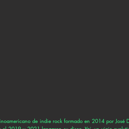
inoamericano de indie rock formado en 2014 por José Da
re el 2019 y 2021 lanzaron su disco 
Yei
, un viaje evoluti