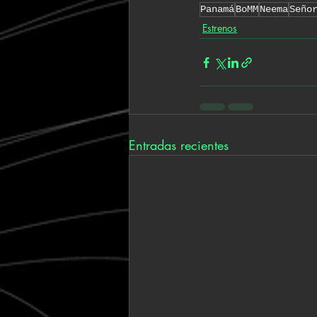
Panamá
BoMM
Neema
Seño
Estrenos
Entradas recientes