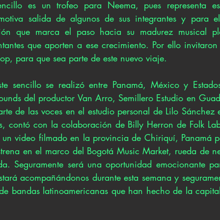
encillo es un trofeo para Neema, pues representa es
motiva salida de algunos de sus integrantes y para ell
ión que marca el paso hacia su madurez musical pla
tantes que aporten a ese crecimiento. Por ello invitaron 
oop, para que sea parte de este nuevo viaje.
te sencillo se realizó entre Panamá, México y Estados
 Sounds del productor Van Arro, Semillero Estudio en Guad
rte de las voces en el estudio personal de Lilo Sánchez e
 contó con la colaboración de Billy Herron de Folk Lab
n video filmado en la provincia de Chiriquí, Panamá po
strena en el marco del Bogotá Music Market, rueda de ne
ada. Seguramente será una oportunidad emocionante par
stará acompañándonos durante esta semana y seguramente
o de bandas latinoamericanas que han hecho de la capita