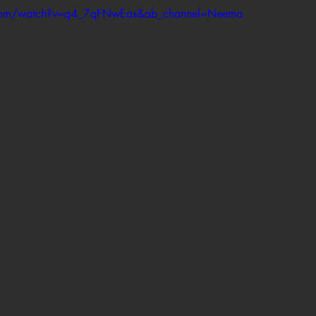
.com/watch?v=q4_7qFNwEas&ab_channel=Neema