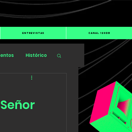
ENTREVISTAS
CANAL 120dB
ientos
Histórico
 Señor