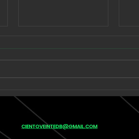
Babe Rainbow extiende
Unk
una suite de seis minutos
llev
en “Acid and Honey”
onír
pos
(lef
CIENTOVEINTEDB@GMAIL.COM