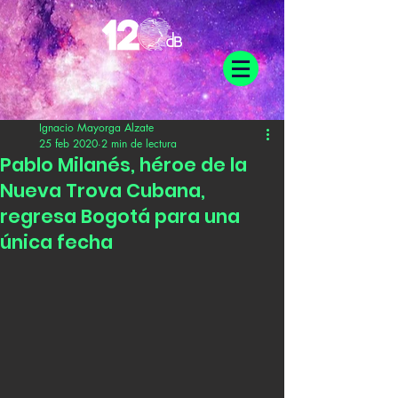
Ignacio Mayorga Alzate
25 feb 2020
2 min de lectura
Pablo Milanés, héroe de la
Nueva Trova Cubana,
regresa Bogotá para una
única fecha