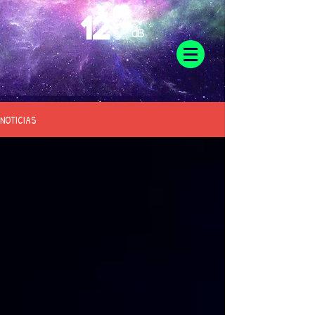
NOTICIAS