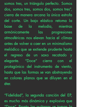
somos tres, un triángulo perfecto. Somos 
dos, somos tres, somos dos, somos tres”, 
cierra de manera arcana la única estrofa 
del corte. Un bajo elástico retoma la 
base de la melodía, mientras 
armónicamente las progresiones 
atmosféricas nos elevan hacia el clímax 
antes de volver a caer en un minimalismo 
melódico que se extiende prudente hasta 
el regreso de un saxo recatado y 
elegante. “Doce” cierra con el 
protagónico del instrumento de viento, 
hasta que las formas se van abstrayendo 
en colores planos que se diluyen en el 
éter. 
“Fidelidad”, la segunda canción del EP, 
es mucho más dinámica y explosiva que 
“Doce”. Pronto las guitarras se toman la 