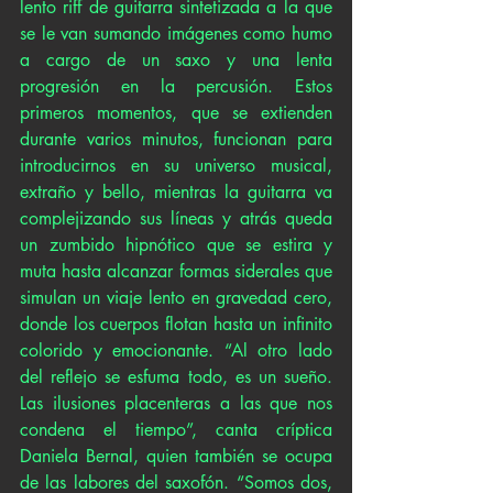
lento riff de guitarra sintetizada a la que 
se le van sumando imágenes como humo 
a cargo de un saxo y una lenta 
progresión en la percusión. Estos 
primeros momentos, que se extienden 
durante varios minutos, funcionan para 
introducirnos en su universo musical, 
extraño y bello, mientras la guitarra va 
complejizando sus líneas y atrás queda 
un zumbido hipnótico que se estira y 
muta hasta alcanzar formas siderales que 
simulan un viaje lento en gravedad cero, 
donde los cuerpos flotan hasta un infinito 
colorido y emocionante. “Al otro lado 
del reflejo se esfuma todo, es un sueño. 
Las ilusiones placenteras a las que nos 
condena el tiempo”, canta críptica 
Daniela Bernal, quien también se ocupa 
de las labores del saxofón. “Somos dos, 