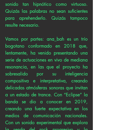
sonido tan hipnótico como virtuoso. 
Quizás las palabras no sean suficientes 
para aprehenderlo. Quizás tampoco 
resulte necesario. 
Vamos por partes: ana_bah es un trío 
bogotano conformado en 2018 que, 
lentamente, ha venido presentando una 
serie de actuaciones en vivo de mediana 
resonancia, en las que el proyecto ha 
sobresalido por su inteligencia 
compositiva e interpretativa, creando 
delicadas atmósferas sonoras que invitan 
a un estado de trance. Con “Eclipse” la 
banda se dio a conocer en 2019, 
creando una fuerte expectativa en los 
medios de comunicación nacionales. 
Con un sonido experimental que explora 
la senda del rock progresivo y la 