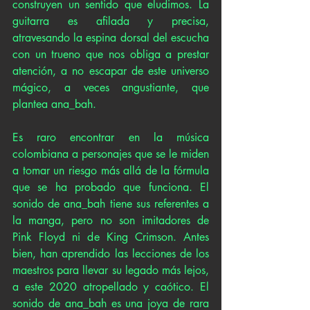
construyen un sentido que eludimos. La 
guitarra es afilada y precisa, 
atravesando la espina dorsal del escucha 
con un trueno que nos obliga a prestar 
atención, a no escapar de este universo 
mágico, a veces angustiante, que 
plantea ana_bah. 
Es raro encontrar en la música 
colombiana a personajes que se le miden 
a tomar un riesgo más allá de la fórmula 
que se ha probado que funciona. El 
sonido de ana_bah tiene sus referentes a 
la manga, pero no son imitadores de 
Pink Floyd ni de King Crimson. Antes 
bien, han aprendido las lecciones de los 
maestros para llevar su legado más lejos, 
a este 2020 atropellado y caótico. El 
sonido de ana_bah es una joya de rara 