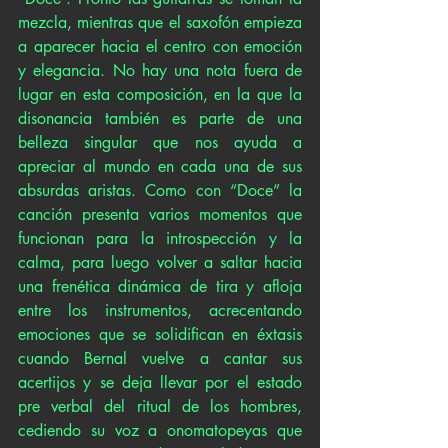
mezcla, mientras que el saxofón empieza 
a aparecer hacia el centro con emoción 
y elegancia. No hay una nota fuera de 
lugar en esta composición, en la que la 
disonancia también es parte de una 
belleza singular que nos ayuda a 
apreciar al mundo en cada una de sus 
absurdas aristas. Como con “Doce” la 
canción presenta varios momentos que 
funcionan para la introspección y la 
calma, para luego volver a saltar hacia 
una frenética dinámica de tira y afloja 
entre los instrumentos, acrecentando 
emociones que se solidifican en éxtasis 
cuando Bernal vuelve a cantar sus 
acertijos y se deja llevar por el estado 
pre verbal del ritual de los hombres, 
cediendo su voz a onomatopeyas que 