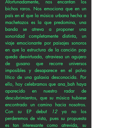
Afortunadamente, nos encantan los 
bichos raros. Nos emociona que en un 
país en el que la música urbana hecha a 
machetazos es la que predomina, una 
banda se atreva a proponer una 
sonoridad completamente distinta, un 
viaje emocionante por paisajes sonoros 
en que la estructura de la canción pop 
queda desvirtuada, atraviesa un agujero 
de gusano que recorre universos 
imposibles y desaparece en el polvo 
lítico de una galaxia desconocida. Por 
ello, hoy celebramos que ana_bah haya 
aparecido en nuestro radar de 
descubrimientos, que su música hubiese 
encontrado un camino hacia nosotros. 
Con su EP debut 
12
 ya no los 
perderemos de vista, pues su propuesta 
es tan interesante como atrevida, su 