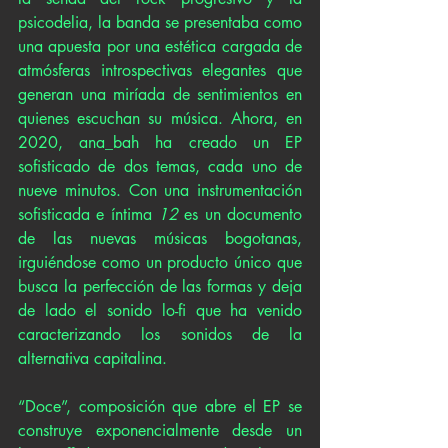
psicodelia, la banda se presentaba como 
una apuesta por una estética cargada de 
atmósferas introspectivas elegantes que 
generan una miríada de sentimientos en 
quienes escuchan su música. Ahora, en 
2020, ana_bah ha creado un EP 
sofisticado de dos temas, cada uno de 
nueve minutos. Con una instrumentación 
sofisticada e íntima 
12
 es un documento 
de las nuevas músicas bogotanas, 
irguiéndose como un producto único que 
busca la perfección de las formas y deja 
de lado el sonido lo-fi que ha venido 
caracterizando los sonidos de la 
alternativa capitalina. 
“Doce”, composición que abre el EP se 
construye exponencialmente desde un 