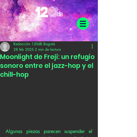
Redacción 120dB Bogotá
28 feb 2025
2 min de lectura
Moonlight de Freji: un refugio
sonoro entre el jazz-hop y el
chill-hop
Algunas piezas parecen suspender el 