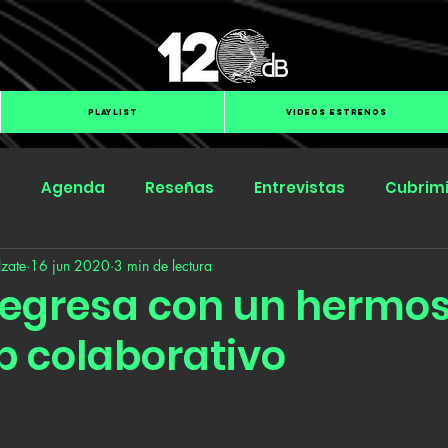
PLAYLIST
VIDEOS ESTRENOS
s
Agenda
Reseñas
Entrevistas
Cubrim
zate
16 jun 2020
3 min de lectura
Submit Hub
Groover
BOmm
regresa con un hermo
p colaborativo