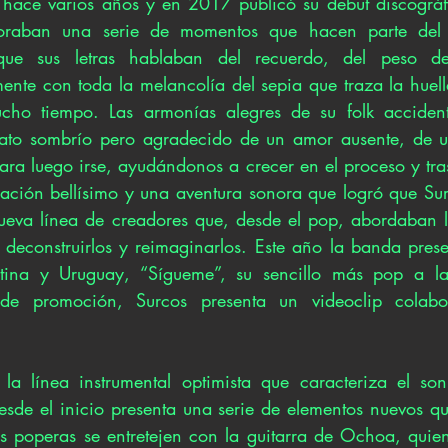
 hace varios años y en 2017 publicó su debut discográf
oraban una serie de momentos que hacen parte del dif
que sus letras hablaban del recuerdo, del peso de
nte con toda la melancolía del sepia que traza la huell
o tiempo. Las armonías alegres de su folk accidenta
rato sombrío pero agradecido de un amor ausente, de u
ra luego irse, ayudándonos a crecer en el proceso y tras 
iación bellísimo y una aventura sonora que logró que Surc
ueva línea de creadores que, desde el pop, abordaban l
, deconstruirlos y reimaginarlos. Este año la banda pres
tina y Uruguay, “Sígueme”, su sencillo más pop a la
e promoción, Surcos presenta un videoclip colabora
a línea instrumental optimista que caracteriza el soni
sde el inicio presenta una serie de elementos nuevos qu
s poperas se entretejen con la guitarra de Ochoa, quien