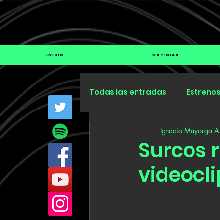
INICIO
NOTICIAS
Todas las entradas
Estreno
Ignacio Mayorga Al
Industria
Especiales
Surcos 
videocli