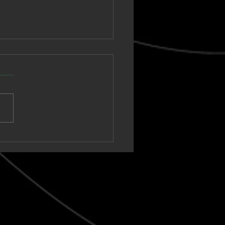
nown Vagabond
a un sintetizador
ico hacia un clímax
t-rock en “Warm Tide
t blank)”