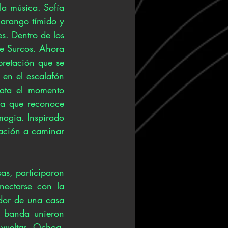
a música. Sofía 
arango tímido y 
. Dentro de los 
 Surcos. Ahora 
retación que se 
en el escalafón 
ata el momento 
za que reconoce 
agia. Inspirado 
ación a caminar 
s, participaron 
ectarse con la 
dor de una casa 
a banda unieron 
vueltas. Ochoa, 