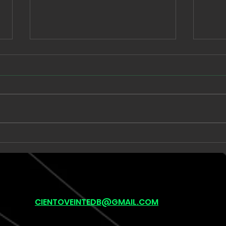
Babe Rainbow extiende
Unk
una suite de seis minutos
llev
en “Acid and Honey”
onír
pos
(lef
CIENTOVEINTEDB@GMAIL.COM