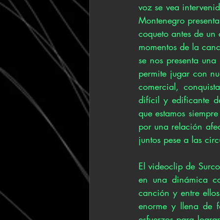
voz se vea interveni
Montenegro presenta
coqueto antes de un 
momentos de la canc
se nos presenta una 
permite jugar con nu
comercial, conquist
difícil y edificant
que estamos siempre 
por una relación afe
juntos pese a las cir
El videoclip de Surc
en una dinámica col
canción y entre ello
enorme y llena de fa
esfuerzos para logra