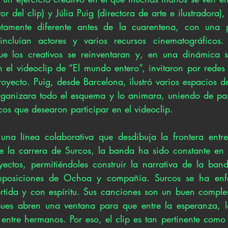
or del clip) y Júlia Puig (directora de arte e ilustradora),
etamente diferente antes de la cuarentena, con una 
ncluían actores y varios recursos cinematográficos.
que los creativos se reinventaran y, en una dinámica s
el videoclip de “El mundo entero”, invitaron por redes 
royecto. Puig, desde Barcelona, ilustró varios espacios 
rganizara todo el esquema y lo animara, uniendo de pas
cos que desearon participar en el videoclip.
una línea colaborativa que desdibuja la frontera entre
e la carrera de Surcos, la banda ha sido constante en i
ectos, permitiéndoles construir la narrativa de la ban
omposiciones de Ochoa y compañía. Surcos se ha enf
rtida y con espíritu. Sus canciones son un buen comple
pues abren una ventana para que entre la esperanza, l
 entre hermanos. Por eso, el clip es tan pertinente como 