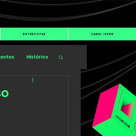
ENTREVISTAS
CANAL 120dB
ientos
Histórico
so