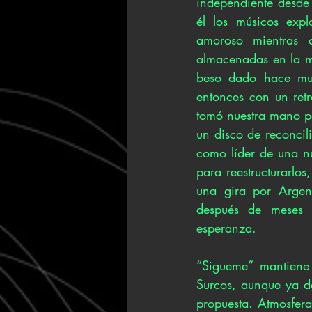
independiente desde
él los músicos expl
amoroso mientras 
almacenadas en la me
beso dado hace much
entonces con un ret
tomó nuestra mano pa
un disco de reconcil
como líder de una n
para reestructurarlos
una gira por Argen
después de meses d
esperanza.
“Sigueme” mantiene l
Surcos, aunque ya de
propuesta. Atmosfera