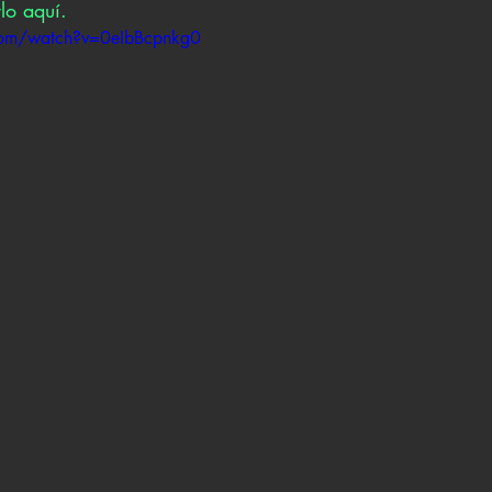
lo aquí. 
com/watch?v=0eIbBcpnkg0