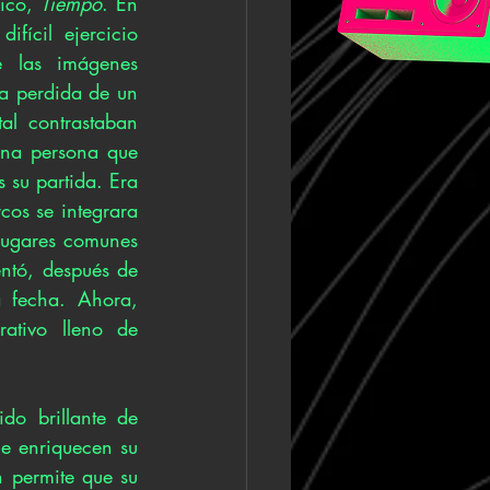
ico, 
Tiempo
. En 
ícil ejercicio 
 las imágenes 
a perdida de un 
l contrastaban 
na persona que 
su partida. Era 
os se integrara 
ugares comunes 
entó, después de 
 fecha. Ahora, 
tivo lleno de 
do brillante de 
e enriquecen su 
 permite que su 