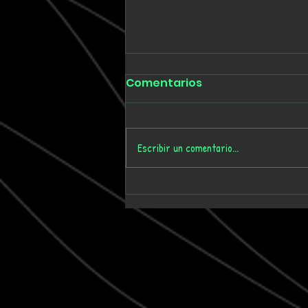
Comentarios
Escribir un comentario...
Tmygn convierte
dieciséis años de
memoria personal en el
álbum 'Where Time Goes'