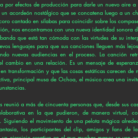
da por efectos de producción para darle un nuevo aire a l
 un acordeón nostálgico que se concatena luego a un ch
coro cantado en sílabas para coincidir sobre los compases
ión, nos encontramos con una nueva identidad sonora de
banda que está tan cómoda con las virtudes de su interp
evos lenguajes para que sus canciones lleguen más lejos 
ando nuevas audiencias en el proceso. La canción retr
e del cambio en una relación. Es un mensaje de esperan
en transformación y que las cosas estáticas carecen de m
ctiva, principal musa de Ochoa, el músico crea una invit
cunstancias. 
os reunió a más de cincuenta personas que, desde sus casa
aborativa en la que pudieron, de manera virtual, con
s. Siguiendo el movimiento de una pelota mágica alrede
ntasía, los participantes del clip, amigos y fans de l
r un ejercicio creativo en el que muchas manos se ven en