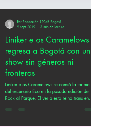
Por Redacción 120dB Bogotá
9 sept 2019
3 min de lectura
Liniker e os Caramelows
regresa a Bogotá con un
show sin géneros ni
fronteras
Liniker e os Caramelows se comió la tarima
del escenario Eco en la pasada edición de
Rock al Parque. El ver a esta reina trans en
medio...