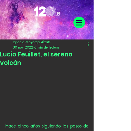
Ignacio Mayorga Alzate
30 nov 2022
6 min de lectura
Lucio Feuillet, el sereno
volcán
Hace cinco años siguiendo los pasos de 