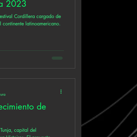
era 2023
estival Cordillera cargado de
l continente latinoamericano.
tura
recimiento de
unja, capital del