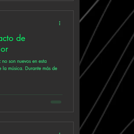
racto de
ior
 no son nuevos en esta
de la música. Durante más de