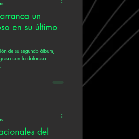
ura
 arranca un
o en su último
ción de su segundo álbum,
gresa con la dolorosa
.
ura
acionales del