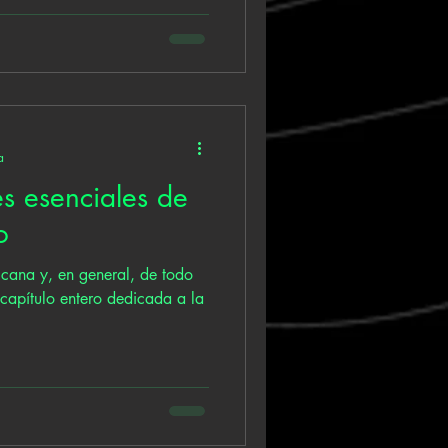
a
s esenciales de
o
ricana y, en general, de todo
 capítulo entero dedicada a la