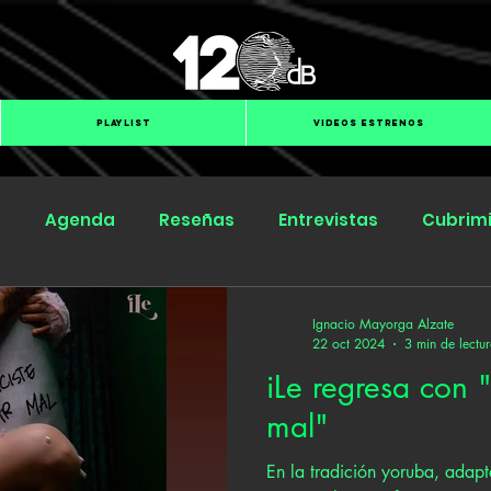
PLAYLIST
VIDEOS ESTRENOS
s
Agenda
Reseñas
Entrevistas
Cubrim
Submit Hub
Groover
BOmm
Ignacio Mayorga Alzate
22 oct 2024
3 min de lectu
iLe regresa con "
mal"
En la tradición yoruba, adapt