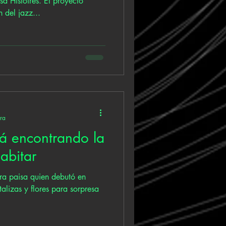
 Histoires. El proyecto
 del jazz...
ura
tá encontrando la
abitar
ora paisa quien debutó en
lizas y flores para sorpresa